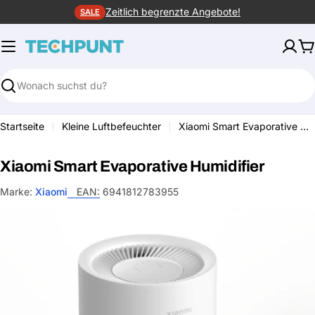
Zum
Zeitlich begrenzte Angebote!
SALE
Inhalt
springen
W
Suchen
Startseite
Kleine Luftbefeuchter
Xiaomi Smart Evaporative Humidifier
Xiaomi Smart Evaporative Humidifier
Marke:
Xiaomi
EAN:
6941812783955