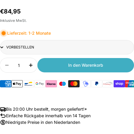
Normalpreis
€84,95
Inklusive MwSt.
Lieferzeit: 1-2 Monate
Title
Anzahl
In den Warenkorb
Menge verringern für Xiaomi Smart Evaporative 
Anzahl erhöhen für Xiaomi Smart Evapor
Bis 20:00 Uhr bestellt, morgen geliefert!*
Einfache Rückgabe innerhalb von 14 Tagen
Niedrigste Preise in den Niederlanden