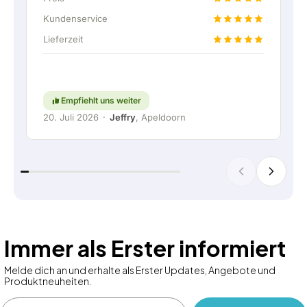
Lieferabsprache wurde sogar ein kostenloser
Festanschluss angeboten, um die Heimbatterie
Kundenservice
über eine feste Verbindung anschließen zu
Lieferzeit
können. Natürlich absolut top. Kurzum: ein sehr
angenehmes Unternehmen, bei dem Service und
Mitdenken für den Kunden noch
großgeschrieben werden. Weiter so!
Empfiehlt uns weiter
20. Juli 2026
·
Jeffry
, Apeldoorn
Immer als Erster informiert
Melde dich an und erhalte als Erster Updates, Angebote und
Produktneuheiten.
Email