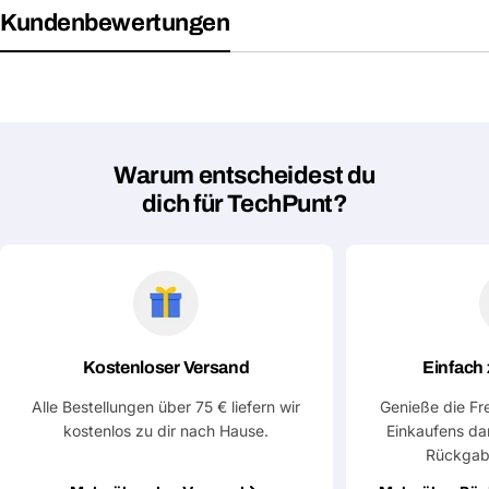
Kundenbewertungen
Deine
Dieses Produkt teilen
E-
Mail
Dein
Kopieren
Teilen
Telefon
Deine
Nachricht
Warum entscheidest du
dich für TechPunt?
Mit * markierte Felder sind Pflichtfelder
Frage absenden
Kostenloser Versand
Einfach
Alle Bestellungen über 75 € liefern wir
Genieße die Fr
kostenlos zu dir nach Hause.
Einkaufens da
Rückgab