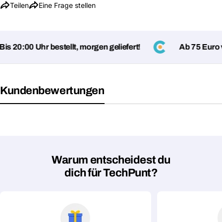
Teilen
Eine Frage stellen
Eine Frage stellen
Dein
Name
s 20:00 Uhr bestellt, morgen geliefert!
Ab 75 Euro ve
Deine
Dieses Produkt teilen
E-
Mail
Dein
Kopieren
Teilen
Telefon
Kundenbewertungen
Deine
Nachricht
Mit * markierte Felder sind Pflichtfelder
Warum entscheidest du
dich für TechPunt?
Frage absenden