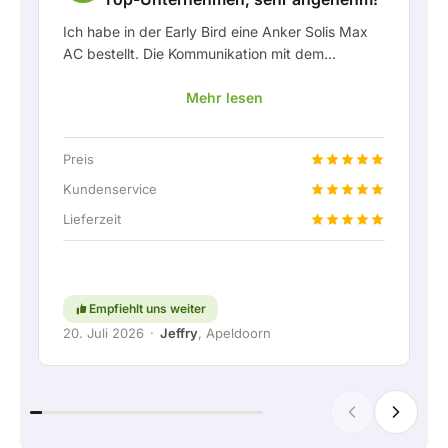
Ich habe in der Early Bird eine Anker Solis Max
AC bestellt. Die Kommunikation mit dem
Unternehmen, insbesondere mit Rico, verlief als
Mehr lesen
Kunde sehr angenehm. Rico hat mich stets gut
über die Lieferung auf dem Laufenden gehalten
und hat sich prima mit eingebracht. Nach der
Preis
Lieferabsprache wurde sogar ein kostenloser
Festanschluss angeboten, um die Heimbatterie
Kundenservice
über eine feste Verbindung anschließen zu
Lieferzeit
können. Natürlich absolut top. Kurzum: ein sehr
angenehmes Unternehmen, bei dem Service und
Mitdenken für den Kunden noch
großgeschrieben werden. Weiter so!
Empfiehlt uns weiter
20. Juli 2026
·
Jeffry
, Apeldoorn