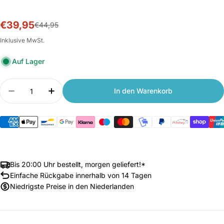
€39,95
Sale-
Normalpreis
€44,95
Preis
Inklusive MwSt.
Auf Lager
Anzahl
In den Warenkorb
Menge verringern für Xiaomi Smart Camera C300
Anzahl erhöhen für Xiaomi Smart Came
Bis 20:00 Uhr bestellt, morgen geliefert!*
Einfache Rückgabe innerhalb von 14 Tagen
Niedrigste Preise in den Niederlanden