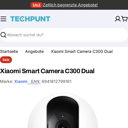
Zum
Zeitlich begrenzte Angebote!
SALE
Inhalt
springen
W
Suchen
Startseite
Angebote
Xiaomi Smart Camera C300 Dual
Sale
Xiaomi Smart Camera C300 Dual
Marke:
Xiaomi
EAN:
6941812799161