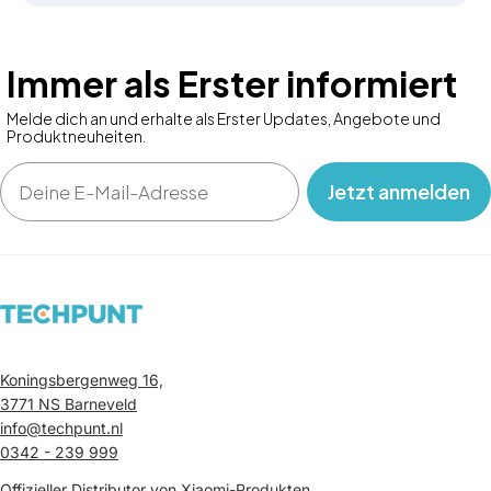
Immer als Erster informiert
Melde dich an und erhalte als Erster Updates, Angebote und
Produktneuheiten.
Email
‎ ‎ ‎ Jetzt anmelden‎ ‎ ‎ ‎
Koningsbergenweg 16,
3771 NS Barneveld
info@techpunt.nl
0342 - 239 999
Offizieller Distributor von Xiaomi-Produkten.