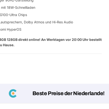
siger 90Hz-Darstellung
mit 18W-Schnellladen
 G100-Ultra Chips
Lautsprechern, Dolby Atmos und Hi-Res Audio
iaomi HyperOS
4GB 128GB direkt online! An Werktagen vor 20:00 Uhr bestellt
zu Hause.
Eine Fra
Dein
Name
Deine
Dieses Produkt teilen
Beste Preise der Niederlande!
E-
Mail
Dein
Teilen
Telefon