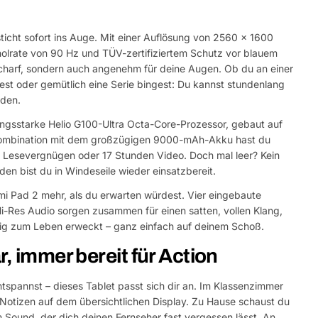
sticht sofort ins Auge. Mit einer Auflösung von 2560 x 1600
rholrate von 90 Hz und TÜV-zertifiziertem Schutz vor blauem
 scharf, sondern auch angenehm für deine Augen. Ob du an einer
liest oder gemütlich eine Serie bingest: Du kannst stundenlang
den.
ungsstarke Helio G100-Ultra Octa-Core-Prozessor, gebaut auf
 Kombination mit dem großzügigen 9000-mAh-Akku hast du
 Lesevergnügen oder 17 Stunden Video. Doch mal leer? Kein
en bist du in Windeseile wieder einsatzbereit.
i Pad 2 mehr, als du erwarten würdest. Vier eingebaute
i-Res Audio sorgen zusammen für einen satten, vollen Klang,
tig zum Leben erweckt – ganz einfach auf deinem Schoß.
r, immer bereit für Action
ntspannst – dieses Tablet passt sich dir an. Im Klassenzimmer
Notizen auf dem übersichtlichen Display. Zu Hause schaust du
m Sound, der dich deinen Fernseher fast vergessen lässt. An