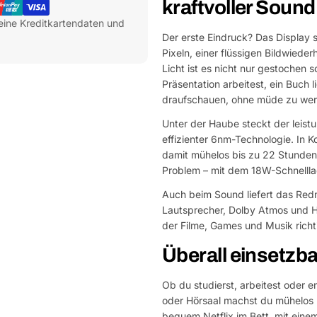
kraftvoller Sound
eine Kreditkartendaten und
Der erste Eindruck? Das Display 
Pixeln, einer flüssigen Bildwiede
Licht ist es nicht nur gestochen
Präsentation arbeitest, ein Buch 
draufschauen, ohne müde zu wer
Unter der Haube steckt der leist
effizienter 6nm-Technologie. In
damit mühelos bis zu 22 Stunden
Problem – mit dem 18W-Schnelllad
Auch beim Sound liefert das Redm
Lautsprecher, Dolby Atmos und H
der Filme, Games und Musik rich
Überall einsetzba
Ob du studierst, arbeitest oder e
oder Hörsaal machst du mühelos 
bequem Netflix im Bett, mit eine