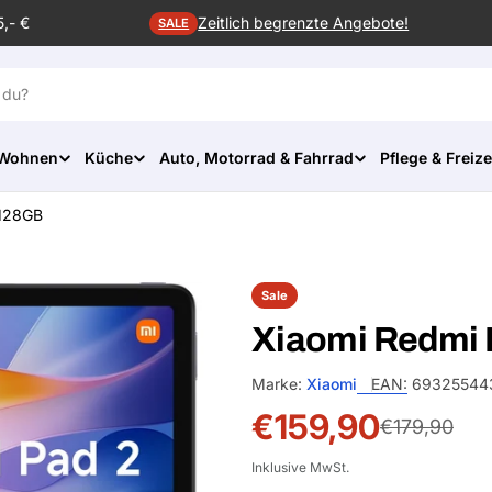
5,- €
Zeitlich begrenzte Angebote!
SALE
 Wohnen
Küche
Auto, Motorrad & Fahrrad
Pflege & Freize
 128GB
Sale
Xiaomi Redmi
Marke:
Xiaomi
EAN:
69325544
€159,90
Sale-
Normalpreis
€179,90
Preis
Inklusive MwSt.