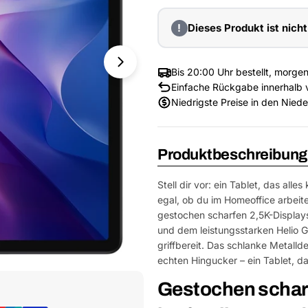
!
Dieses Produkt ist nicht
Bis 20:00 Uhr bestellt, morgen
Einfache Rückgabe innerhalb 
Niedrigste Preise in den Nied
Produktbeschreibung
Stell dir vor: ein Tablet, das a
egal, ob du im Homeoffice arbeite
gestochen scharfen 2,5K-Displays
und dem leistungsstarken Helio 
griffbereit. Das schlanke Metalld
echten Hingucker – ein Tablet, da
Medium 1 im Fenster öffnen
Gestochen scharf