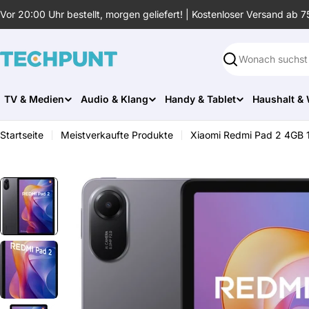
Zum
Vor 20:00 Uhr bestellt, morgen geliefert! | Kostenloser Versand ab 7
Inhalt
springen
Suchen
TV & Medien
Audio & Klang
Handy & Tablet
Haushalt &
Startseite
Meistverkaufte Produkte
Xiaomi Redmi Pad 2 4GB