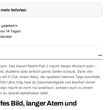
 mehr lieferbar.
 geliefert!*
von 14 Tagen
erlanden
lles kann. Das Xiaomi Redmi Pad 2 macht diesen Wunsch wahr –
st, studierst oder einfach gerne Serien schaust. Dank des
 mit 11 Zoll, einem Akku, der spielend mehrere Tage durchhält,
G100-Ultra Chip hast du Geschwindigkeit und Komfort immer
esign macht es nicht nur praktisch, sondern auch zu einem
s du überall dabeihaben willst.
Medium 2 im Fen
es Bild, langer Atem und