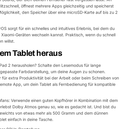
litzschnell, öffnest mehrere Apps gleichzeitig und speicherst
Möglichkeit, den Speicher über eine microSD-Karte auf bis zu 2
 sorgt für ein schnelles und intuitives Erlebnis, bei dem du
 Xiaomi-Geräten wechseln kannst. Praktisch, wenn du schnell
 willst.
nem Tablet heraus
i Pad 2 herausholen? Schalte den Lesemodus für lange
angepasste Farbdarstellung, um deine Augen zu schonen.
 für extra Produktivität bei der Arbeit oder beim Schreiben von
i Remote App, um dein Tablet als Fernbedienung für kompatible
lmfans: Verwende einen guten Kopfhörer in Kombination mit dem
lebst Dolby Atmos genau so, wie es gedacht ist. Und bist du
Gewichts von etwas mehr als 500 Gramm und dem dünnen
let einfach in deine Tasche.