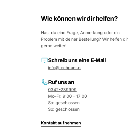
Deine
Nachricht
Wie können wir dir helfen?
Hast du eine Frage, Anmerkung oder ein
Mit * markierte Felder sind Pflichtf
Problem mit deiner Bestellung? Wir helfen dir
gerne weiter!
Frage 
Schreib uns eine E-Mail
info@techpunt.nl
Ruf uns an
0342-239999
Mo–Fr: 9:00 – 17:00
Sa: geschlossen
So: geschlossen
Kontakt aufnehmen