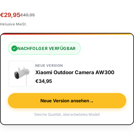
€29,95
Sale-
Normalpreis
€49,95
Preis
Inklusive MwSt.
NACHFOLGER VERFÜGBAR
✓
NEUE VERSION
Xiaomi Outdoor Camera AW300
€34,95
→
Neue Version ansehen
Gleiche Qualität, überarbeitetes Modell