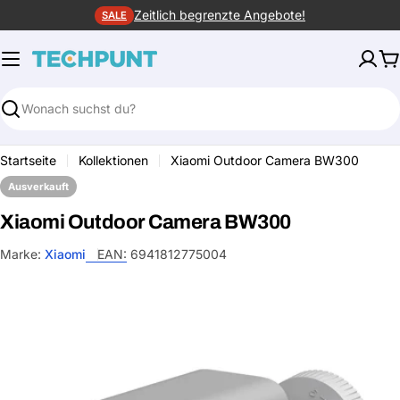
Zum
Zeitlich begrenzte Angebote!
SALE
Inhalt
springen
W
Suchen
Startseite
Kollektionen
Xiaomi Outdoor Camera BW300
Ausverkauft
Xiaomi Outdoor Camera BW300
Marke:
Xiaomi
EAN:
6941812775004