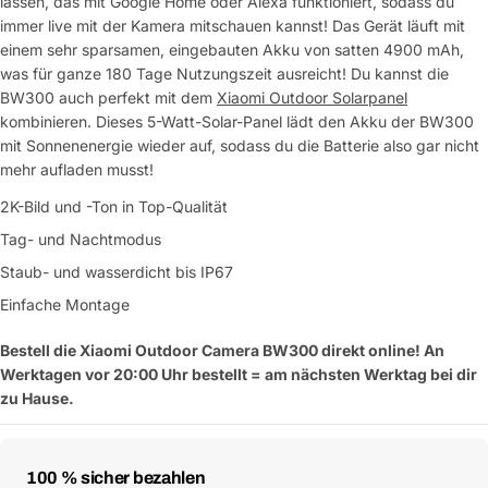
lassen, das mit Google Home oder Alexa funktioniert, sodass du
immer live mit der Kamera mitschauen kannst! Das Gerät läuft mit
einem sehr sparsamen, eingebauten Akku von satten 4900 mAh,
was für ganze 180 Tage Nutzungszeit ausreicht! Du kannst die
BW300 auch perfekt mit dem
Xiaomi Outdoor Solarpanel
Eine Frage stellen
kombinieren. Dieses 5-Watt-Solar-Panel lädt den Akku der BW300
mit Sonnenenergie wieder auf, sodass du die Batterie also gar nicht
Dein
Name
mehr aufladen musst!
Deine
2K-Bild und -Ton in Top-Qualität
Dieses Produkt teilen
E-
Tag- und Nachtmodus
Mail
Dein
Kopieren
Staub- und wasserdicht bis IP67
Teilen
Telefon
Einfache Montage
Deine
Nachricht
Bestell die Xiaomi Outdoor Camera BW300 direkt online! An
Werktagen vor 20:00 Uhr bestellt = am nächsten Werktag bei dir
zu Hause.
Mit * markierte Felder sind Pflichtfelder
Zahlungsmethoden
100 % sicher bezahlen
Frage absenden