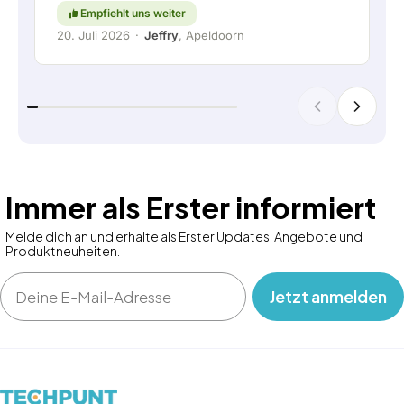
großgeschrieben werden. Weiter so!
Empfiehlt uns weiter
20. Juli 2026
·
Jeffry
, Apeldoorn
Immer als Erster informiert
Melde dich an und erhalte als Erster Updates, Angebote und
Produktneuheiten.
Email
‎ ‎ ‎ Jetzt anmelden‎ ‎ ‎ ‎