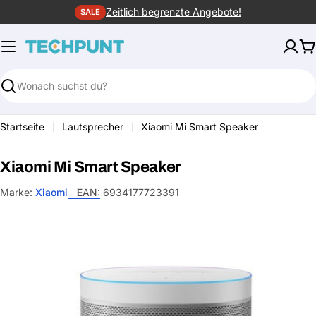
Zum
Zeitlich begrenzte Angebote!
SALE
Inhalt
springen
W
Suchen
Startseite
Lautsprecher
Xiaomi Mi Smart Speaker
Xiaomi Mi Smart Speaker
Marke:
Xiaomi
EAN:
6934177723391