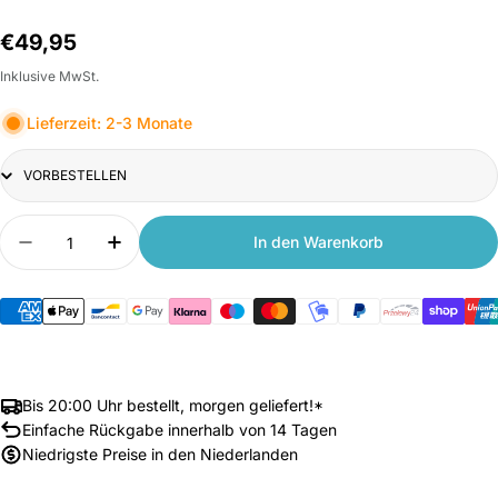
Normalpreis
€49,95
Inklusive MwSt.
Lieferzeit: 2-3 Monate
Title
Anzahl
In den Warenkorb
Menge verringern für Xiaomi Mi Smart Speaker
Anzahl erhöhen für Xiaomi Mi Smart Sp
Bis 20:00 Uhr bestellt, morgen geliefert!*
Einfache Rückgabe innerhalb von 14 Tagen
Niedrigste Preise in den Niederlanden