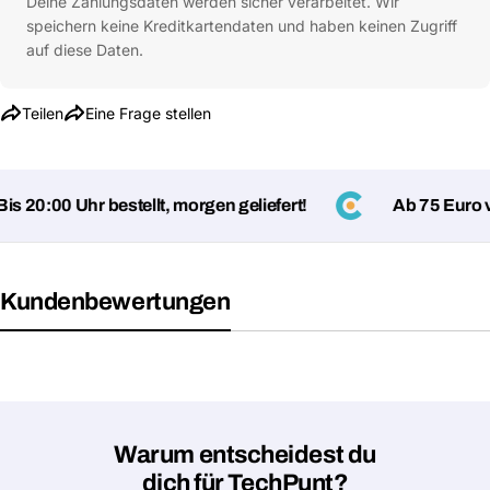
Deine Zahlungsdaten werden sicher verarbeitet. Wir
Telefon
speichern keine Kreditkartendaten und haben keinen Zugriff
Deine
auf diese Daten.
Nachricht
Teilen
Eine Frage stellen
Mit * markierte Felder sind Pflichtfelder
Frage absenden
 20:00 Uhr bestellt, morgen geliefert!
Ab 75 Euro ver
Kundenbewertungen
Warum entscheidest du
dich für TechPunt?