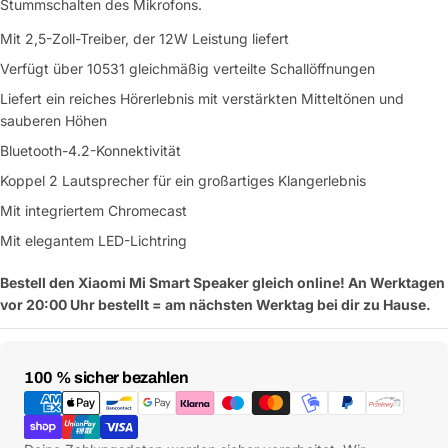
Stummschalten des Mikrofons.
Mit 2,5-Zoll-Treiber, der 12W Leistung liefert
Verfügt über 10531 gleichmäßig verteilte Schallöffnungen
Liefert ein reiches Hörerlebnis mit verstärkten Mitteltönen und
sauberen Höhen
Bluetooth-4.2-Konnektivität
Koppel 2 Lautsprecher für ein großartiges Klangerlebnis
Mit integriertem Chromecast
Mit elegantem LED-Lichtring
Bestell den Xiaomi Mi Smart Speaker gleich online! An Werktagen
Eine Frage stellen
vor 20:00 Uhr bestellt = am nächsten Werktag bei dir zu Hause.
Dein
Name
Zahlungsmethoden
100 % sicher bezahlen
Deine
Dieses Produkt teilen
E-
Mail
Dein
Kopieren
Teilen