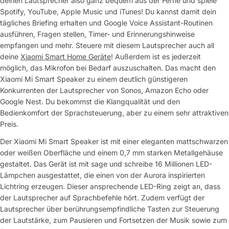
deinen Lautsprecher also ganz bequem aus der Ferne und spiele
Spotify, YouTube, Apple Music und iTunes! Du kannst damit dein
tägliches Briefing erhalten und Google Voice Assistant-Routinen
ausführen, Fragen stellen, Timer- und Erinnerungshinweise
empfangen und mehr. Steuere mit diesem Lautsprecher auch all
deine
Xiaomi Smart Home Geräte
! Außerdem ist es jederzeit
möglich, das Mikrofon bei Bedarf auszuschalten. Das macht den
Xiaomi Mi Smart Speaker zu einem deutlich günstigeren
Konkurrenten der Lautsprecher von Sonos, Amazon Echo oder
Google Nest. Du bekommst die Klangqualität und den
Bedienkomfort der Sprachsteuerung, aber zu einem sehr attraktiven
Preis.
Der Xiaomi Mi Smart Speaker ist mit einer eleganten mattschwarzen
oder weißen Oberfläche und einem 0,7 mm starken Metallgehäuse
gestaltet. Das Gerät ist mit sage und schreibe 16 Millionen LED-
Lämpchen ausgestattet, die einen von der Aurora inspirierten
Lichtring erzeugen. Dieser ansprechende LED-Ring zeigt an, dass
der Lautsprecher auf Sprachbefehle hört. Zudem verfügt der
Lautsprecher über berührungsempfindliche Tasten zur Steuerung
der Lautstärke, zum Pausieren und Fortsetzen der Musik sowie zum