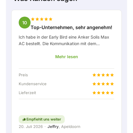
10
Top-Unternehmen, sehr angenehm!
Ich habe in der Early Bird eine Anker Solis Max
AC bestellt. Die Kommunikation mit dem
Unternehmen, insbesondere mit Rico, verlief als
Mehr lesen
Kunde sehr angenehm. Rico hat mich stets gut
über die Lieferung auf dem Laufenden gehalten
und hat sich prima mit eingebracht. Nach der
Preis
Lieferabsprache wurde sogar ein kostenloser
Festanschluss angeboten, um die Heimbatterie
Kundenservice
über eine feste Verbindung anschließen zu
Lieferzeit
können. Natürlich absolut top. Kurzum: ein sehr
angenehmes Unternehmen, bei dem Service und
Mitdenken für den Kunden noch
großgeschrieben werden. Weiter so!
Empfiehlt uns weiter
20. Juli 2026
·
Jeffry
, Apeldoorn