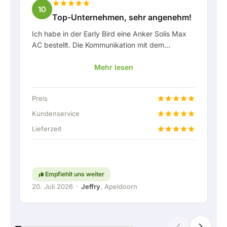
10
Top-Unternehmen, sehr angenehm!
Ich habe in der Early Bird eine Anker Solis Max
AC bestellt. Die Kommunikation mit dem
Unternehmen, insbesondere mit Rico, verlief als
Mehr lesen
Kunde sehr angenehm. Rico hat mich stets gut
über die Lieferung auf dem Laufenden gehalten
und hat sich prima mit eingebracht. Nach der
Preis
Lieferabsprache wurde sogar ein kostenloser
Festanschluss angeboten, um die Heimbatterie
Kundenservice
über eine feste Verbindung anschließen zu
Lieferzeit
können. Natürlich absolut top. Kurzum: ein sehr
angenehmes Unternehmen, bei dem Service und
Mitdenken für den Kunden noch
großgeschrieben werden. Weiter so!
Empfiehlt uns weiter
20. Juli 2026
·
Jeffry
, Apeldoorn