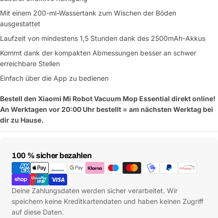
Deine
Mit einem 200-ml-Wassertank zum Wischen der Böden
Nachricht
ausgestattet
Laufzeit von mindestens 1,5 Stunden dank des 2500mAh-Akkus
Kommt dank der kompakten Abmessungen besser an schwer
Mit * markierte Felder sind Pflichtfelder
erreichbare Stellen
Einfach über die App zu bedienen
Frage absenden
Bestell den Xiaomi Mi Robot Vacuum Mop Essential direkt online!
An Werktagen vor 20:00 Uhr bestellt = am nächsten Werktag bei
dir zu Hause.
Zahlungsmethoden
100 % sicher bezahlen
Deine Zahlungsdaten werden sicher verarbeitet. Wir
speichern keine Kreditkartendaten und haben keinen Zugriff
auf diese Daten.