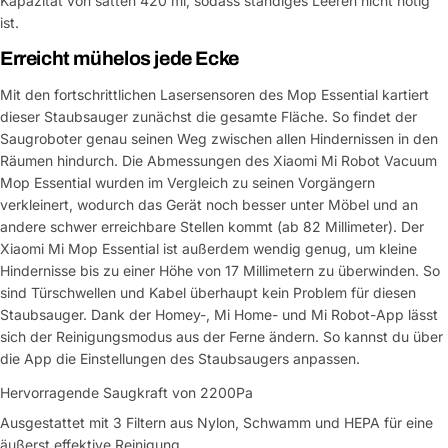
Kapazität von satten 420 ml, sodass ständiges Leeren nicht nötig
ist.
Erreicht mühelos jede Ecke
Mit den fortschrittlichen Lasersensoren des Mop Essential kartiert
dieser Staubsauger zunächst die gesamte Fläche. So findet der
Saugroboter genau seinen Weg zwischen allen Hindernissen in den
Räumen hindurch. Die Abmessungen des Xiaomi Mi Robot Vacuum
Mop Essential wurden im Vergleich zu seinen Vorgängern
verkleinert, wodurch das Gerät noch besser unter Möbel und an
andere schwer erreichbare Stellen kommt (ab 82 Millimeter). Der
Xiaomi Mi Mop Essential ist außerdem wendig genug, um kleine
Eine Frage stellen
Hindernisse bis zu einer Höhe von 17 Millimetern zu überwinden. So
sind Türschwellen und Kabel überhaupt kein Problem für diesen
Dein
Staubsauger. Dank der Homey-, Mi Home- und Mi Robot-App lässt
Name
sich der Reinigungsmodus aus der Ferne ändern. So kannst du über
Deine
die App die Einstellungen des Staubsaugers anpassen.
Dieses Produkt teilen
E-
Mail
Hervorragende Saugkraft von 2200Pa
Dein
Kopieren
Teilen
Ausgestattet mit 3 Filtern aus Nylon, Schwamm und HEPA für eine
Telefon
äußerst effektive Reinigung