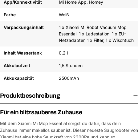
App/Konnektivität
Mi Home App, Homey
Farbe
Weiß
Verpackungsinhalt
1 x Xiaomi Mi Robot Vacuum Mop
Essential, 1 x Ladestation, 1 x EU-
Netzadapter, 1 x Filter, 1 x Wischtuch
Inhalt Wassertank
0,2 l
Akkulaufzeit
1,5 Stunden
Akkukapazität
2500mAh
Produktbeschreibung
Für ein blitzsauberes Zuhause
Mit dem Xiaomi Mi Mop Essential sorgst du dafür, dass dein
Zuhause immer makellos sauber ist. Dieser neueste Saugroboter von
Xiaomi hat eine hohe Saugkraft von 2200Pa und kann so