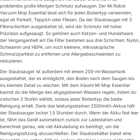
problemlos große Mengen Schmutz aufsaugen. Der Mi Robot
Vacuum Mop Essential lässt sich für jeden Bodentyp verwenden,
egal ob Parkett, Teppich oder Fliesen. Da der Staubsauger mit 3
Filterschichten ausgestattet ist, wird der Schmutz mit hoher
Präzision aufgesaugt. So gehören auch Katzen- und Hundehaare
der Vergangenheit an! Die Filter bestehen aus drei Schichten: Nylon,
Schwamm und HEPA, um noch kleinere, mikroskopische
Schmutzpartikel zu entfernen und Allergiebeschwerden zu
reduzieren.
Der Staubsauger ist außerdem mit einem 200-ml-Wassertank
ausgestattet, der es ermöglicht, den Boden nach dem Saugen bis
ins kleinste Detail zu wischen. Mit dem Xiaomi Mi Mop Essential
kannst du die Menge des abgegebenen Wassers regeln, indem du
zwischen 3 Stufen wählst, sodass jeder Bodentyp die beste
Reinigung erhält. Dank des leistungsstarken 2500mAh-Akkus hält
der Staubsauger locker 1,5 Stunden durch. Wenn der Akku fast leer
ist, fährt das Gerät automatisch zurück zur Ladestation und
berechnet genau, wie viel Akkuladung es benötigt, um die
Reinigungssitzung abzuschließen. Der Staubbehälter bietet eine