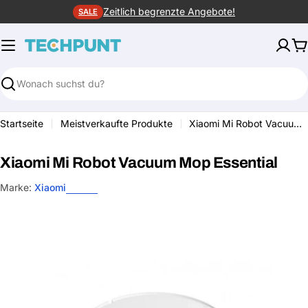
Zum
Zeitlich begrenzte Angebote!
SALE
Inhalt
springen
W
Suchen
Startseite
Meistverkaufte Produkte
Xiaomi Mi Robot Vacuum Mop Essential
Xiaomi Mi Robot Vacuum Mop Essential
Marke:
Xiaomi