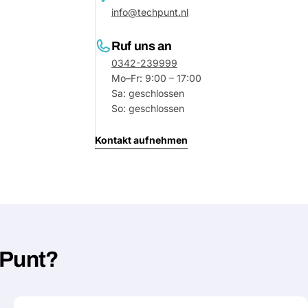
info@techpunt.nl
Deine
Nachricht
Ruf uns an
0342-239999
Mo–Fr: 9:00 – 17:00
Mit * markierte Felder sind Pflichtf
Sa: geschlossen
So: geschlossen
Frage 
Kontakt aufnehmen
hPunt?