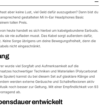
hast aber keine Lust, viel Geld dafür auszugeben? Dann bist du
n ansprechend gestalteten Mi In-Ear Headphones Basic
inem tollen Preis.
 von heute handelt es sich hierbei um kabelgebundene Earbuds.
s du sie nie aufladen musst. Das Kabel sorgt außerdem dafür,
t. Keine Sorge übrigens um deine Bewegungsfreiheit, denn die
abels nicht eingeschränkt.
lang
rer wurde viel Sorgfalt und Aufmerksamkeit auf die
insatzes hochwertiger Techniken und Materialien (Polycarbonat
ie Spulen) kannst du bei diesem Set auf glasklare Klänge und
ßerdem werden externe Geräusche und Schallreflexionen aktiv
Musik noch besser zur Geltung. Mit einer Empfindlichkeit von 93
vorragend ab.
ebensdauer entwickelt