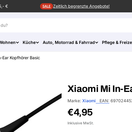
5,- €
Zeitlich begrenzte Angebote!
SALE
 Wohnen
Küche
Auto, Motorrad & Fahrrad
Pflege & Freize
n-Ear Kopfhörer Basic
Xiaomi Mi In-E
Marke:
Xiaomi
EAN:
69702445
Normalpreis
€4,95
Inklusive MwSt.