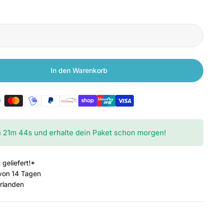
In den Warenkorb
iaomi Mi In-Ear Kopfhörer Basic
n für Xiaomi Mi In-Ear Kopfhörer Basic
h
21
m
42
s
und erhalte dein Paket schon morgen!
 geliefert!*
von 14 Tagen
erlanden
Medium 2 im Fen