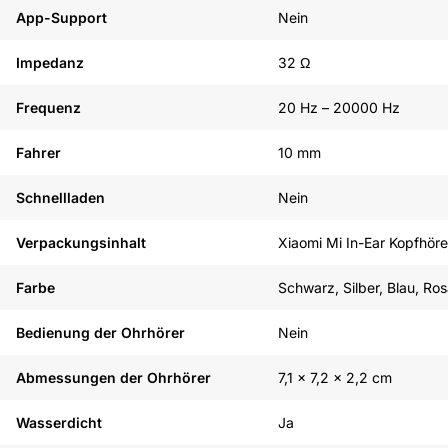
App-Support
Nein
Impedanz
32 Ω
Frequenz
20 Hz – 20000 Hz
Fahrer
10 mm
Schnellladen
Nein
Verpackungsinhalt
Xiaomi Mi In-Ear Kopfhöre
Farbe
Schwarz, Silber, Blau, Ros
Bedienung der Ohrhörer
Nein
Abmessungen der Ohrhörer
7,1 x 7,2 x 2,2 cm
Wasserdicht
Ja