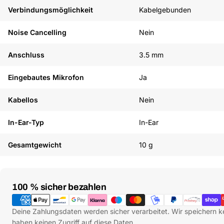
Verbindungsmöglichkeit
Kabelgebunden
Noise Cancelling
Nein
Anschluss
3.5 mm
Eingebautes Mikrofon
Ja
Kabellos
Nein
In-Ear-Typ
In-Ear
Gesamtgewicht
10 g
Zahlungsmethoden
100 % sicher bezahlen
Deine Zahlungsdaten werden sicher verarbeitet. Wir speichern k
haben keinen Zugriff auf diese Daten.