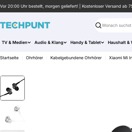
Zum
Vor 20:00 Uhr bestellt, morgen geliefert! | Kostenloser Versand ab 7
Inhalt
springen
Suchen
TV & Medien
Audio & Klang
Handy & Tablet
Haushalt &
Startseite
Ohrhörer
Kabelgebundene Ohrhörer
Xiaomi Mi I