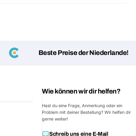
Beste Preise der Niederlande!
Eine Fra
Wie können wir dir helfen?
Dein
Name
Hast du eine Frage, Anmerkung oder ein
Deine
Problem mit deiner Bestellung? Wir helfen dir
Dieses Produkt teilen
E-
gerne weiter!
Mail
Dein
Teilen
Telefon
Schreib uns eine E-Mail