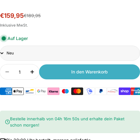
€159,95
Sale-
Normalpreis
€189,95
Preis
Inklusive MwSt.
Auf Lager
Title
Anzahl
In den Warenkorb
Menge verringern für Xiaomi Smarter Luftentfeuc
Anzahl erhöhen für Xiaomi Smarter Luft
Bestelle innerhalb von
04
h
16
m
50
s
und erhalte dein Paket
schon morgen!