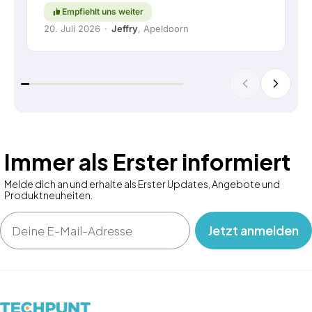
großgeschrieben werden. Weiter so!
Empfiehlt uns weiter
20. Juli 2026
·
Jeffry
, Apeldoorn
Immer als Erster informiert
Melde dich an und erhalte als Erster Updates, Angebote und
Produktneuheiten.
Email
‎ ‎ ‎ Jetzt anmelden‎ ‎ ‎ ‎