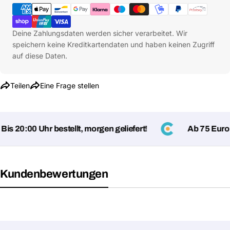
Dein
Kopieren
Teilen
Telefon
Deine Zahlungsdaten werden sicher verarbeitet. Wir
Deine
speichern keine Kreditkartendaten und haben keinen Zugriff
Nachricht
auf diese Daten.
Teilen
Eine Frage stellen
Mit * markierte Felder sind Pflichtfelder
Frage absenden
s 20:00 Uhr bestellt, morgen geliefert!
Ab 75 Euro ve
Kundenbewertungen