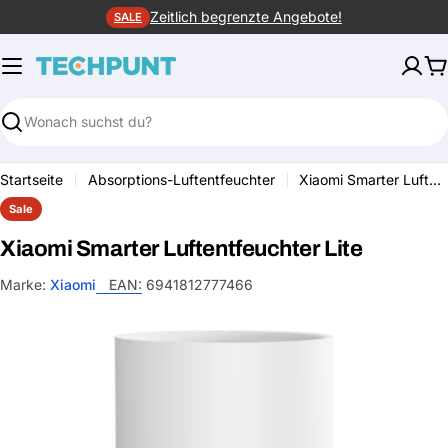
Zum
Zeitlich begrenzte Angebote!
SALE
Inhalt
springen
W
Suchen
Startseite
Absorptions-Luftentfeuchter
Xiaomi Smarter Luftentfeuchter Lite
Sale
Xiaomi Smarter Luftentfeuchter Lite
Marke:
Xiaomi
EAN:
6941812777466