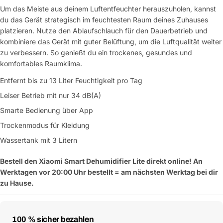
Um das Meiste aus deinem Luftentfeuchter herauszuholen, kannst
du das Gerät strategisch im feuchtesten Raum deines Zuhauses
platzieren. Nutze den Ablaufschlauch für den Dauerbetrieb und
kombiniere das Gerät mit guter Belüftung, um die Luftqualität weiter
zu verbessern. So genießt du ein trockenes, gesundes und
komfortables Raumklima.
Entfernt bis zu 13 Liter Feuchtigkeit pro Tag
Leiser Betrieb mit nur 34 dB(A)
Smarte Bedienung über App
Trockenmodus für Kleidung
Wassertank mit 3 Litern
Eine Frage stellen
Bestell den Xiaomi Smart Dehumidifier Lite direkt online! An
Werktagen vor 20:00 Uhr bestellt = am nächsten Werktag bei dir
Dein
zu Hause.
Name
Deine
Dieses Produkt teilen
E-
Zahlungsmethoden
100 % sicher bezahlen
Mail