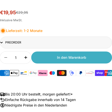
€19,95
Sale-
Normalpreis
€29,95
Preis
Inklusive MwSt.
Lieferzeit: 1-2 Monate
Title
Anzahl
In den Warenkorb
Menge verringern für Xiaomi Bluetooth Speaker 
Anzahl erhöhen für Xiaomi Bluetooth Sp
Bis 20:00 Uhr bestellt, morgen geliefert!*
Einfache Rückgabe innerhalb von 14 Tagen
Niedrigste Preise in den Niederlanden