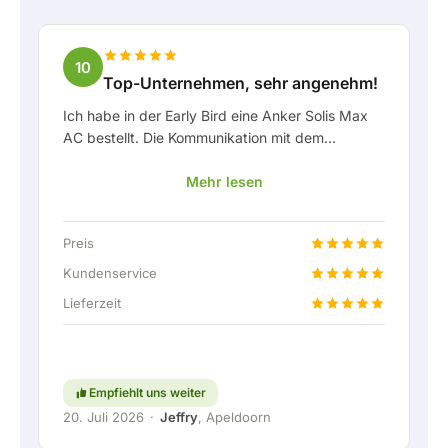
10
Top-Unternehmen, sehr angenehm!
Ich habe in der Early Bird eine Anker Solis Max
AC bestellt. Die Kommunikation mit dem
Unternehmen, insbesondere mit Rico, verlief als
Mehr lesen
Kunde sehr angenehm. Rico hat mich stets gut
über die Lieferung auf dem Laufenden gehalten
und hat sich prima mit eingebracht. Nach der
Preis
Lieferabsprache wurde sogar ein kostenloser
Festanschluss angeboten, um die Heimbatterie
Kundenservice
über eine feste Verbindung anschließen zu
Lieferzeit
können. Natürlich absolut top. Kurzum: ein sehr
angenehmes Unternehmen, bei dem Service und
Mitdenken für den Kunden noch
großgeschrieben werden. Weiter so!
Empfiehlt uns weiter
20. Juli 2026
·
Jeffry
, Apeldoorn