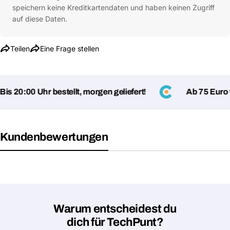
speichern keine Kreditkartendaten und haben keinen Zugriff
auf diese Daten.
Eine Frage stellen
Dein
Teilen
Eine Frage stellen
Name
Deine
Dieses Produkt teilen
E-
s 20:00 Uhr bestellt, morgen geliefert!
Ab 75 Euro ve
Mail
Dein
Kopieren
Teilen
Telefon
Deine
Kundenbewertungen
Nachricht
Mit * markierte Felder sind Pflichtfelder
Warum entscheidest du
Frage absenden
dich für TechPunt?