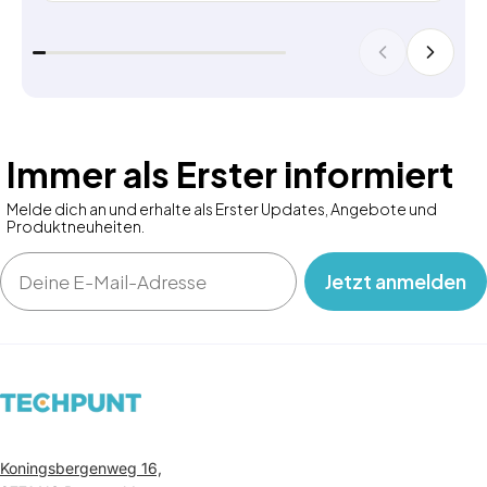
Immer als Erster informiert
Melde dich an und erhalte als Erster Updates, Angebote und
Produktneuheiten.
Email
‎ ‎ ‎ Jetzt anmelden‎ ‎ ‎ ‎
Koningsbergenweg 16,