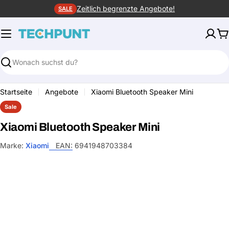
Zum
Zeitlich begrenzte Angebote!
SALE
Inhalt
springen
W
Suchen
Startseite
Angebote
Xiaomi Bluetooth Speaker Mini
Sale
Xiaomi Bluetooth Speaker Mini
Marke:
Xiaomi
EAN:
6941948703384