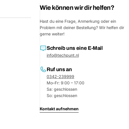
Wie können wir dir helfen?
Deine
Nachricht
Hast du eine Frage, Anmerkung oder ein
Problem mit deiner Bestellung? Wir helfen dir
gerne weiter!
Mit * markierte Felder sind Pflichtf
Schreib uns eine E-Mail
Frage 
info@techpunt.nl
Ruf uns an
0342-239999
Mo–Fr: 9:00 – 17:00
Sa: geschlossen
So: geschlossen
Kontakt aufnehmen