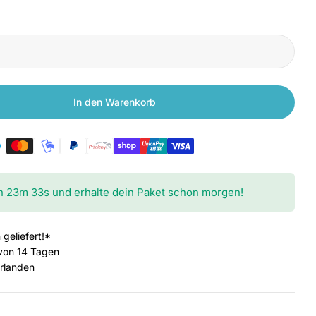
In den Warenkorb
Xiaomi 50W Wireless Car Charger
en für Xiaomi 50W Wireless Car Charger
h
23
m
32
s
und erhalte dein Paket schon morgen!
 geliefert!*
von 14 Tagen
erlanden
Medium 2 im Fen