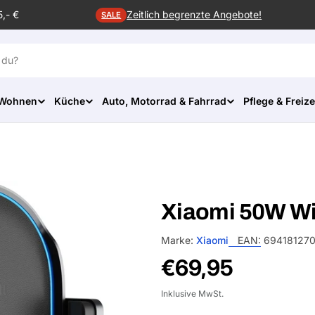
5,- €
Zeitlich begrenzte Angebote!
SALE
 Wohnen
Küche
Auto, Motorrad & Fahrrad
Pflege & Freize
Xiaomi 50W Wi
Marke:
Xiaomi
EAN:
69418127
Normalpreis
€69,95
Inklusive MwSt.