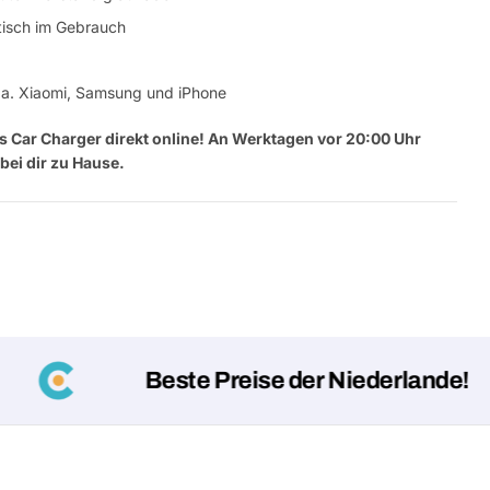
tisch im Gebrauch
 a. Xiaomi, Samsung und iPhone
s Car Charger
direkt online! An Werktagen vor 20:00 Uhr
bei dir zu Hause.
Eine Fra
Dein
Name
Beste Preise der Niederlande!
Deine
Dieses Produkt teilen
E-
Mail
Dein
Teilen
Telefon