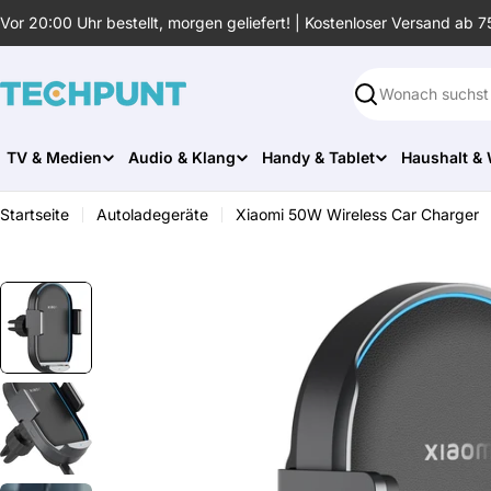
Zum
Vor 20:00 Uhr bestellt, morgen geliefert! | Kostenloser Versand ab 7
Inhalt
springen
Suchen
TV & Medien
Audio & Klang
Handy & Tablet
Haushalt &
Startseite
Autoladegeräte
Xiaomi 50W Wireless Car Charger