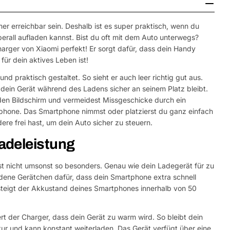
 erreichbar sein. Deshalb ist es super praktisch, wenn du
erall aufladen kannst. Bist du oft mit dem Auto unterwegs?
arger von Xiaomi perfekt! Er sorgt dafür, dass dein Handy
 für dein aktives Leben ist!
und praktisch gestaltet. So sieht er auch leer richtig gut aus.
s dein Gerät während des Ladens sicher an seinem Platz bleibt.
 den Bildschirm und vermeidest Missgeschicke durch ein
tphone. Das Smartphone nimmst oder platzierst du ganz einfach
ere frei hast, um dein Auto sicher zu steuern.
adeleistung
st nicht umsonst so besonders. Genau wie dein Ladegerät für zu
dene Gerätchen dafür, dass dein Smartphone extra schnell
steigt der Akkustand deines Smartphones innerhalb von 50
ert der Charger, dass dein Gerät zu warm wird. So bleibt dein
ur und kann konstant weiterladen. Das Gerät verfügt über eine