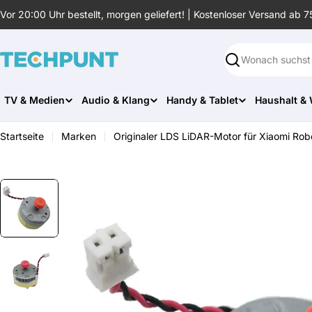
Zum
Vor 20:00 Uhr bestellt, morgen geliefert! | Kostenloser Versand ab 7
Inhalt
springen
Suchen
TV & Medien
Audio & Klang
Handy & Tablet
Haushalt &
Startseite
Marken
Originaler LDS LiDAR-Motor für Xiaomi Ro