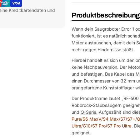
eine Kreditkartendaten und
Produktbeschreibung
Wenn dein Saugroboter Error 1 od
funktioniert, ist es natürlich sc
Motor austauschen, damit dein S
mehr gegen Hindernisse stößt.
Hierbei handelt es sich um den o
keine Nachbauversion. Der Motor 
und befestigen. Das Kabel des Mot
einen Durchmesser von 32 mm und
orangefarbene Kunststofflager wi
Der Produktname lautet „RF-500TB
Roborock-Staubsaugern geeignet,
und
Q-Serie.
Aufgezählt sind die
Pure/S6 MaxV/S4 Max/S7/S7+/Q
Ultra/G10/S7 Pro/S7 Pro Ultra.
Die
geeignet.