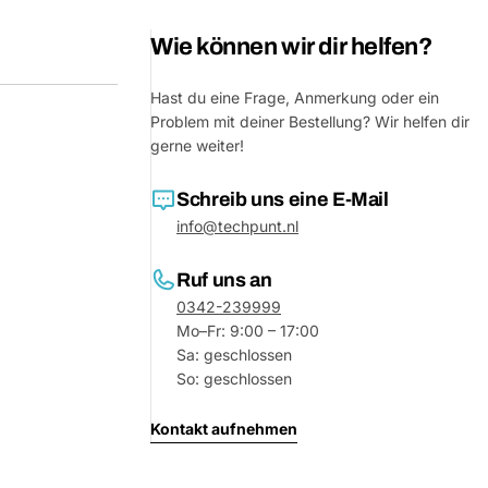
Wie können wir dir helfen?
Hast du eine Frage, Anmerkung oder ein
Problem mit deiner Bestellung? Wir helfen dir
gerne weiter!
Schreib uns eine E-Mail
info@techpunt.nl
Ruf uns an
Eine Fra
0342-239999
Mo–Fr: 9:00 – 17:00
Dein
Sa: geschlossen
Name
So: geschlossen
Deine
Dieses Produkt teilen
E-
Kontakt aufnehmen
Mail
Dein
Teilen
Telefon