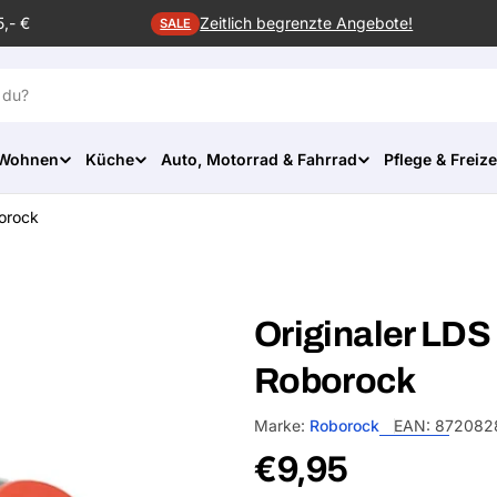
5,- €
Zeitlich begrenzte Angebote!
SALE
 Wohnen
Küche
Auto, Motorrad & Fahrrad
Pflege & Freize
borock
Originaler LDS
Roborock
Marke:
Roborock
EAN:
8720828
Normalpreis
€9,95