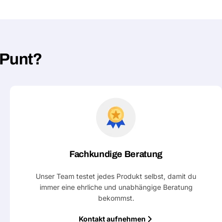
Deine
Nachricht
hPunt?
Mit * markierte Felder sind Pflichtf
Frage 
Fachkundige Beratung
Unser Team testet jedes Produkt selbst, damit du
immer eine ehrliche und unabhängige Beratung
bekommst.
Kontakt aufnehmen