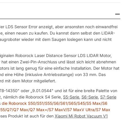
er LDS Sensor Error anzeigt, aber ansonsten noch einwandfrei
hade, einen neuen zu kaufen. Du kannst dann selbst den LIDAR-
augroboter wieder mit dem Saugen loslegen kann und nicht
riginalen Roborock Laser Distance Sensor LDS LIDAR Motor,
hat einen Zwei-Pin-Anschluss und lässt sich leicht abnehmen
ors ist lang genug für eine einfache Installation. Der Motor hat
 eine Höhe (inklusive Antriebsstange) von 33 mm. Das
rd mit dem Motor mitgeliefert.
-14350" oder „9.01.0544" und ist für eine breite Palette von
 nämlich die Roborock S4 Serie,
S5-Serie
,
S6-Serie
,
S7-Serie
s
die Roborock S50/S51/S55/S6/S61/S65/S45/S5 Max/S6
55/Q7/Q7 Max/Q7 Max+/S7 MaxV/S7 MaxV Ultra/S7 Max
ses Produkt ist auch für den
Xiaomi Mi Robot Vacuum V1