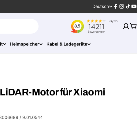
Sprache
Deutsch
Facebook
Instagr
Tikt
Y
W
it
Heimspeicher
Kabel & Ladegeräte
 LiDAR-Motor für Xiaomi
006689 / 9.01.0544