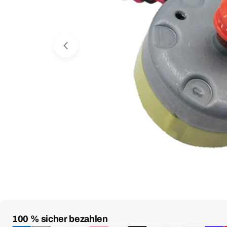
Medium 0 im Fenster öffnen
Zahlungsmethoden
100 % sicher bezahlen