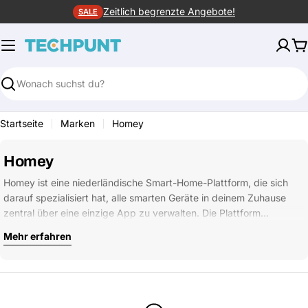
Zum
Zeitlich begrenzte Angebote!
SALE
Inhalt
springen
W
Suchen
Startseite
Marken
Homey
Homey
Homey ist eine niederländische Smart-Home-Plattform, die sich
darauf spezialisiert hat, alle smarten Geräte in deinem Zuhause
zentral über eine einzige App zu verwalten. Die Plattform…
Mehr erfahren