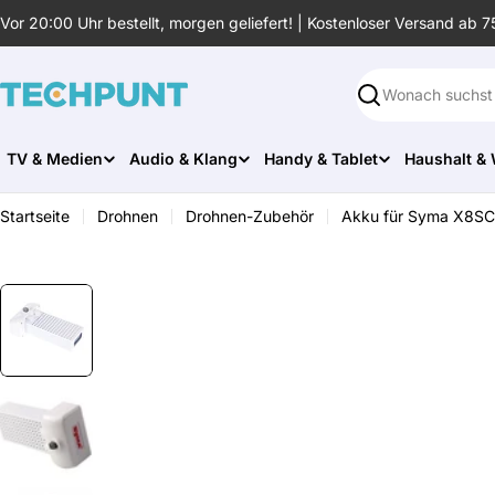
Zum
Vor 20:00 Uhr bestellt, morgen geliefert! | Kostenloser Versand ab 7
Inhalt
springen
Suchen
TV & Medien
Audio & Klang
Handy & Tablet
Haushalt &
Startseite
Drohnen
Drohnen-Zubehör
Akku für Syma X8SC