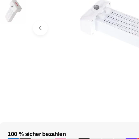
Medium 0 im Fenster öffnen
Zahlungsmethoden
100 % sicher bezahlen