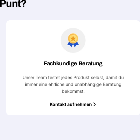
hPunt?
Fachkundige Beratung
Unser Team testet jedes Produkt selbst, damit du
Eine Fra
immer eine ehrliche und unabhängige Beratung
bekommst.
Dein
Name
Kontakt aufnehmen
Deine
Dieses Produkt teilen
E-
Mail
Dein
Teilen
Telefon