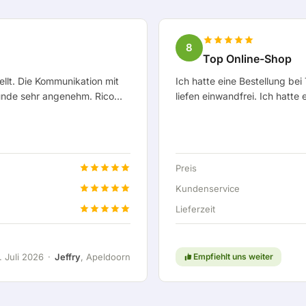
8
Top Online-Shop
ellt. Die Kommunikation mit
Ich hatte eine Bestellung b
Kunde sehr angenehm. Rico
liefen einwandfrei. Ich hatt
en gehalten und hat sich
Konto nicht sichtbar. Die Lie
 sogar ein kostenloser
später problemlos in Ordnung
ne feste Verbindung
Haus geliefert bekommen. Leid
: ein sehr angenehmes
aber das kann passieren und 
Preis
 Kunden noch
Meine Erfahrung mit TechPunt 
etwas gibt, wird es sauber un
Kundenservice
Lieferzeit
. Juli 2026
·
Jeffry
, Apeldoorn
Empfiehlt uns weiter