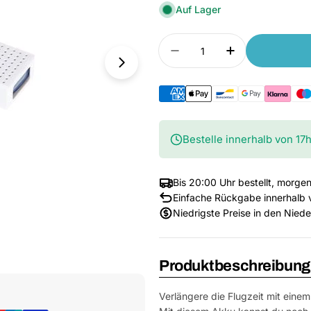
Auf Lager
Anzahl
Menge verringern für
Anzahl erhöh
Bestelle innerhalb von
17
Bis 20:00 Uhr bestellt, morgen
Einfache Rückgabe innerhalb 
Niedrigste Preise in den Nied
Medium 1 im Fenster öffnen
Produktbeschreibung
Verlängere die Flugzeit mit eine