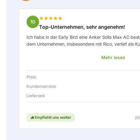
10
Top-Unternehmen, sehr angenehm!
Ich habe in der Early Bird eine Anker Solis Max AC best
dem Unternehmen, insbesondere mit Rico, verlief als 
hat mich stets gut über die Lieferung auf dem Laufend
Mehr lesen
prima mit eingebracht. Nach der Lieferabsprache wurde
Festanschluss angeboten, um die Heimbatterie über ei
anschließen zu können. Natürlich absolut top. Kurzum
Preis
Unternehmen, bei dem Service und Mitdenken für den
großgeschrieben werden. Weiter so!
Kundenservice
Lieferzeit
Empfiehlt uns weiter
20