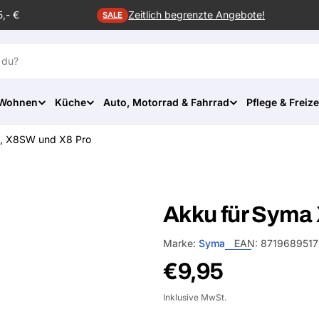
5,- €
Zeitlich begrenzte Angebote!
SALE
 Wohnen
Küche
Auto, Motorrad & Fahrrad
Pflege & Freize
, X8SW und X8 Pro
Akku für Syma
Marke:
Syma
EAN:
871968951
Normalpreis
€9,95
Inklusive MwSt.