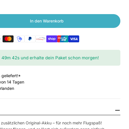
In den Warenkorb
 Akku für Syma X8SC, X8SW und X8 Pro
en für Akku für Syma X8SC, X8SW und X8 Pro
h
49
m
41
s
und erhalte dein Paket schon morgen!
 geliefert!*
von 14 Tagen
erlanden
Medium 2 im Fen
m zusätzlichen Original-Akku – für noch mehr Flugspaß!