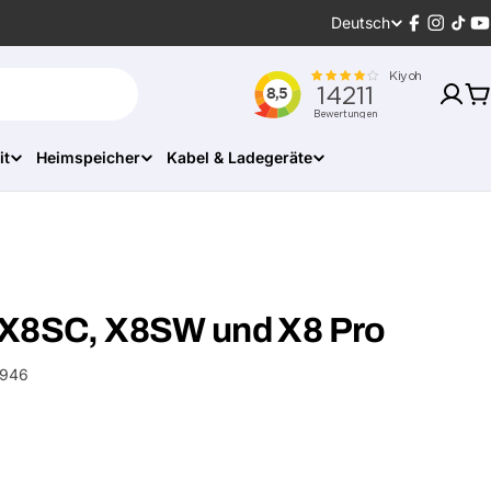
Sprache
Deutsch
Facebook
Instagr
Tikt
Y
W
it
Heimspeicher
Kabel & Ladegeräte
 X8SC, X8SW und X8 Pro
7946