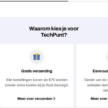
Deel dit product
email
Jouw
Kopiëren
Delen
telefoon
Jouw
Waarom kies je voor
bericht
TechPunt?
Velden gemarkeerd met * zijn verplicht
Verstuur vraag
Gratis verzending
Eenvoud
Alle bestellingen boven de €75 worden
Geniet van de 
zonder extra kosten bij je thuis bezorgd.
winkelen dan
ret
Meer over verzenden
Meer over 