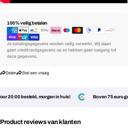
Betaalmethoden
100% veilig betalen
Je betalingsgegevens worden veilig verwerkt. Wij slaan
geen creditcardgegevens op en hebben geen toegang tot
deze gegevens.
Delen
Stel een vraag
r 20:00 besteld, morgen in huis!
Boven 75 euro gee
Stel een vraag
Jouw
naam
Product reviews van klanten
Jouw