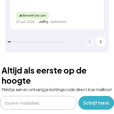
meedenken met de klant nog hoog in het
vaandel staat. Ga zo door!
Beveelt ons aan
20 juli 2026
·
Jeffry
, Apeldoorn
Altijd als eerste op de
hoogte
Meld je aan en ontvang je kortingscode direct in je mailbox!
Email
‎ ‎ ‎ Schrijf me in‎ ‎ ‎ ‎