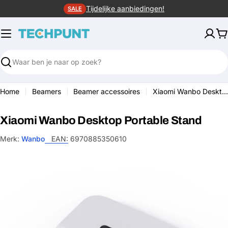
Ga
Tijdelijke aanbiedingen!
SALE
naar
de
W
inhoud
Zoeken
Home
Beamers
Beamer accessoires
Xiaomi Wanbo Desktop Portable Stand
Xiaomi Wanbo Desktop Portable Stand
Merk:
Wanbo
EAN:
6970885350610