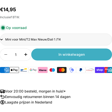
Normale
€14,95
prijs
Inclusief BTW.
Op voorraad
Title
Aantal
In winkelwagen
Aantal verlagen voor Xiaomi Wanbo Desktop Por
Aantal verhogen voor Xiaomi Wanbo De
Voor 20:00 besteld, morgen in huis!*
Eenvoudig retourneren binnen 14 dagen
Laagste prijzen in Nederland