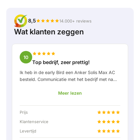
8,5
14.000+ reviews
Wat klanten zeggen
10
Top bedrijf, zeer prettig!
Ik heb in de early Bird een Anker Solis Max AC
besteld. Communicatie met het bedrijf met name
in Rico verliep erg prettig als klant. Door Rico
Meer lezen
werd ik goed op de hoogte gehouden van
levering en werd er prettig meegedacht. Na
afspraak van levering werd er zelfs een gratis
Prijs
een vaste aansluiting aangeboden om de thuis
accu doormiddel van een vaste verbinding aan
Klantenservice
te kunnen sluiten. Helemaal top natuurlijk.
Levertijd
Kortom; een erg fijn bedrijf waar service en