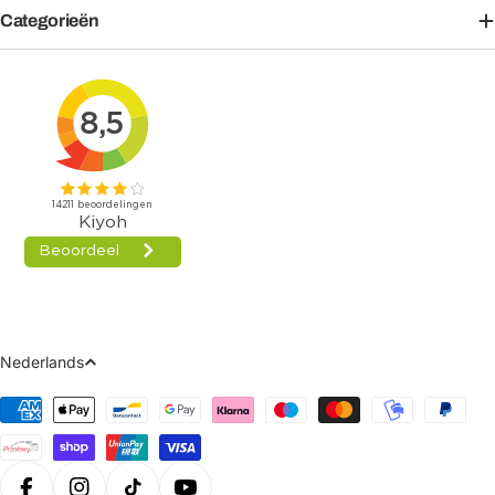
Categorieën
Taal
Nederlands
Betaalmethoden