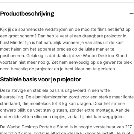
Productbeschrijving
Kijk jij de spannendste wedstrijden en de mooiste films het liefst op
een groot scherm? Dan heb je vast al een
draagbare projector
in
huis! Minder fijn is het natuurlijk wanneer je van alles uit de kast
moet halen om het apparaat precies op de juiste manier te
positioneren. Gelukkig is dat dankzij deze Wanbo Desktop Stand
voortaan niet meer nodig. Zet hem eenvoudig op de gewenste plek
neer, bevestig de projector en je bent klaar om te genieten.
Stabiele basis voor je projector
Deze stevige en stabiele basis is uitgevoerd in een witte
kleurstelling. De aluminiumlegering zorgt voor een sterke maar lichte
standaard, die moeiteloos tot 3 kg kan dragen. Door het slimme
ontwerp blijft de voet stevig staan, zonder extra montage. Aan de
onderzijde zitten siliconen dopjes, zodat hij niet kan wegglijden.
De Wanbo Desktop Portable Stand is in hoogte verstelbaar van 217
mm tot 327 mm, zodat je altijd de ideale kijkhoogte instelt. Je kunt