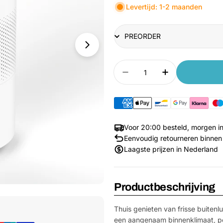
Levertijd: 1-2 maanden
Title
Aantal
Aantal verlagen voor 
Aantal verho
Voor 20:00 besteld, morgen in
Eenvoudig retourneren binnen
Laagste prijzen in Nederland
Productbeschrijving
Media 1 openen in venster
Thuis genieten van frisse buitenl
een aangenaam binnenklimaat, per