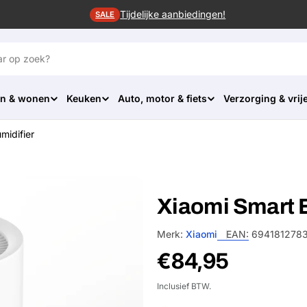
Tijdelijke aanbiedingen!
SALE
n & wonen
Keuken
Auto, motor & fiets
Verzorging & vrije
midifier
Xiaomi Smart E
Merk:
Xiaomi
EAN:
694181278
Normale
€84,95
prijs
Inclusief BTW.