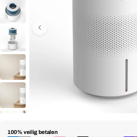
Media 0 openen in venster
Betaalmethoden
100% veilig betalen