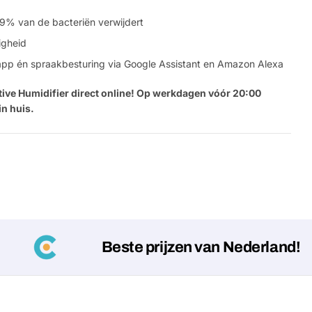
 99% van de bacteriën verwijdert
igheid
app én spraakbesturing via Google Assistant en Amazon Alexa
tive Humidifier direct online! Op werkdagen vóór 20:00
n huis.
Stel e
Jouw
naam
Beste prijzen van Nederland!
Jouw
Deel dit product
email
Jouw
Delen
telefoon