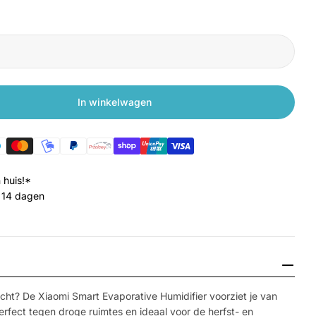
In winkelwagen
Xiaomi Smart Evaporative Humidifier
gen voor Xiaomi Smart Evaporative Humidifier
 huis!*
 14 dagen
Media 2 openen 
ucht? De Xiaomi Smart Evaporative Humidifier voorziet je van
fect tegen droge ruimtes en ideaal voor de herfst- en