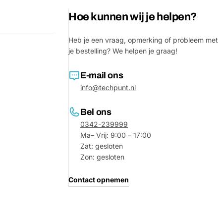
Jouw
Hoe kunnen wij je helpen?
bericht
Heb je een vraag, opmerking of probleem met
je bestelling? We helpen je graag!
Velden gemarkeerd met * zijn verpl
E-mail ons
Verstu
info@techpunt.nl
Bel ons
0342-239999
Ma– Vrij: 9:00 – 17:00
Zat: gesloten
Zon: gesloten
Contact opnemen