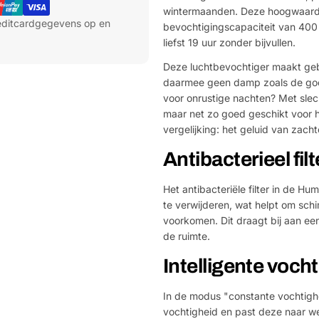
wintermaanden. Deze hoogwaardi
reditcardgegevens op en
bevochtigingscapaciteit van 400 
liefst 19 uur zonder bijvullen.
Deze luchtbevochtiger maakt gebr
daarmee geen damp zoals de goe
voor onrustige nachten? Met slec
maar net zo goed geschikt voor he
vergelijking: het geluid van zach
Antibacterieel fi
Het antibacteriële filter in de H
te verwijderen, wat helpt om sch
voorkomen. Dit draagt bij aan ee
de ruimte.
Intelligente voc
In de modus "constante vochtigh
vochtigheid en past deze naar w