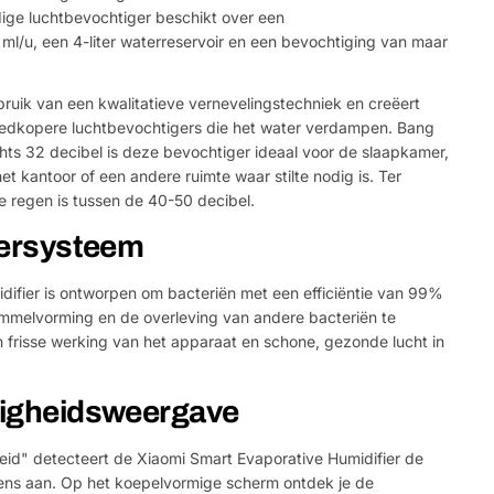
ge luchtbevochtiger beschikt over een
ml/u, een 4-liter waterreservoir en een bevochtiging van maar
uik van een kwalitatieve vernevelingstechniek en creëert
dkopere luchtbevochtigers die het water verdampen. Bang
hts 32 decibel is deze bevochtiger ideaal voor de slaapkamer,
t kantoor of een andere ruimte waar stilte nodig is. Ter
te regen is tussen de 40-50 decibel.
ltersysteem
umidifier is ontworpen om bacteriën met een efficiëntie van 99%
immelvorming en de overleving van andere bacteriën te
n frisse werking van het apparaat en schone, gezonde lucht in
htigheidsweergave
eid" detecteert de Xiaomi Smart Evaporative Humidifier de
ens aan. Op het koepelvormige scherm ontdek je de