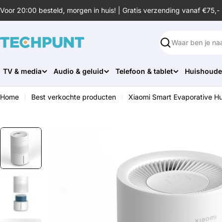
Ga
Voor 20:00 besteld, morgen in huis! | Gratis verzending vanaf €75,-
naar
de
inhoud
Zoeken
TV & media
Audio & geluid
Telefoon & tablet
Huishoude
Home
Best verkochte producten
Xiaomi Smart Evaporative Hu