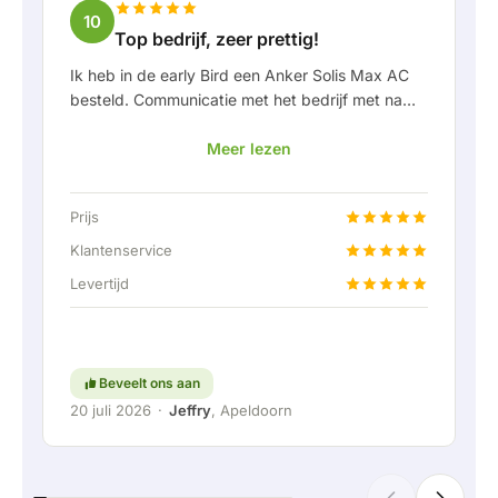
10
Top bedrijf, zeer prettig!
Ik heb in de early Bird een Anker Solis Max AC
besteld. Communicatie met het bedrijf met name
in Rico verliep erg prettig als klant. Door Rico
Meer lezen
werd ik goed op de hoogte gehouden van
levering en werd er prettig meegedacht. Na
afspraak van levering werd er zelfs een gratis
Prijs
een vaste aansluiting aangeboden om de thuis
accu doormiddel van een vaste verbinding aan
Klantenservice
te kunnen sluiten. Helemaal top natuurlijk.
Levertijd
Kortom; een erg fijn bedrijf waar service en
meedenken met de klant nog hoog in het
vaandel staat. Ga zo door!
Beveelt ons aan
20 juli 2026
·
Jeffry
, Apeldoorn