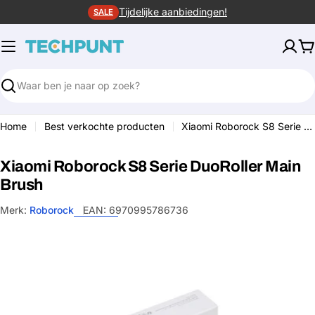
Ga
Tijdelijke aanbiedingen!
SALE
naar
de
W
inhoud
Zoeken
Home
Best verkochte producten
Xiaomi Roborock S8 Serie DuoRoller Main Brush
Xiaomi Roborock S8 Serie DuoRoller Main
Brush
Merk:
Roborock
EAN:
6970995786736