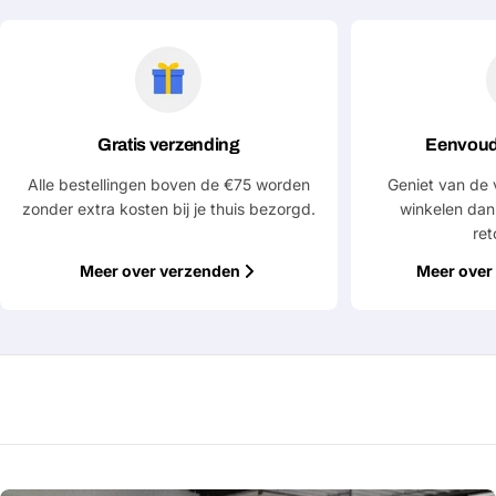
Stel een vraag
Jouw
naam
Gratis verzending
Eenvoud
Jouw
Deel dit product
email
Alle bestellingen boven de €75 worden
Geniet van de 
Jouw
zonder extra kosten bij je thuis bezorgd.
winkelen dan
Kopiëren
Delen
telefoon
ret
Jouw
Meer over verzenden
Meer over 
bericht
Velden gemarkeerd met * zijn verplicht
Verstuur vraag