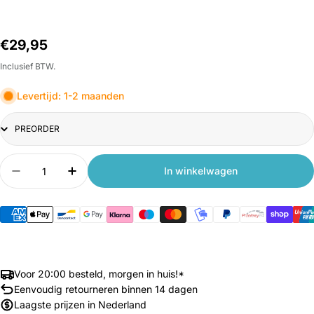
Normale
€29,95
prijs
Inclusief BTW.
Levertijd: 1-2 maanden
Title
Aantal
In winkelwagen
Aantal verlagen voor Xiaomi Roborock S8 Serie 
Aantal verhogen voor Xiaomi Roborock 
Voor 20:00 besteld, morgen in huis!*
Eenvoudig retourneren binnen 14 dagen
Laagste prijzen in Nederland