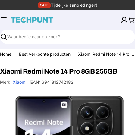
Ga
Tijdelijke aanbiedingen!
SALE
naar
de
W
inhoud
Zoeken
Home
Best verkochte producten
Xiaomi Redmi Note 14 Pro 8GB 256GB
Xiaomi Redmi Note 14 Pro 8GB 256GB
Merk:
Xiaomi
EAN:
6941812742182