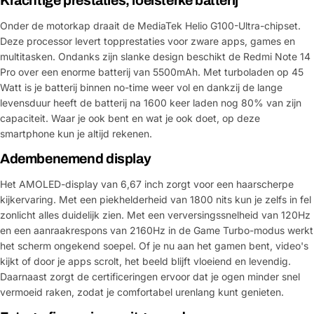
Krachtige prestaties, loeisterke batterij
Onder de motorkap draait de MediaTek Helio G100-Ultra-chipset.
Deze processor levert topprestaties voor zware apps, games en
multitasken. Ondanks zijn slanke design beschikt de Redmi Note 14
Pro over een enorme batterij van 5500mAh. Met turboladen op 45
Watt is je batterij binnen no-time weer vol en dankzij de lange
levensduur heeft de batterij na 1600 keer laden nog 80% van zijn
capaciteit. Waar je ook bent en wat je ook doet, op deze
smartphone kun je altijd rekenen.
Adembenemend display
Het AMOLED-display van 6,67 inch zorgt voor een haarscherpe
kijkervaring. Met een piekhelderheid van 1800 nits kun je zelfs in fel
zonlicht alles duidelijk zien. Met een verversingssnelheid van 120Hz
en een aanraakrespons van 2160Hz in de Game Turbo-modus werkt
het scherm ongekend soepel. Of je nu aan het gamen bent, video's
kijkt of door je apps scrolt, het beeld blijft vloeiend en levendig.
Daarnaast zorgt de certificeringen ervoor dat je ogen minder snel
vermoeid raken, zodat je comfortabel urenlang kunt genieten.