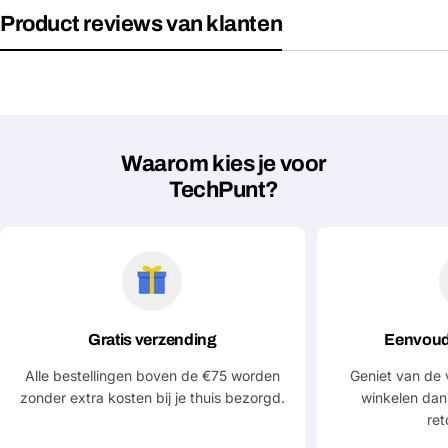
Jouw
Product reviews van klanten
Deel dit product
email
Jouw
Kopiëren
Delen
telefoon
Jouw
bericht
Waarom kies je voor
TechPunt?
Velden gemarkeerd met * zijn verplicht
Verstuur vraag
Gratis verzending
Eenvoud
Alle bestellingen boven de €75 worden
Geniet van de 
zonder extra kosten bij je thuis bezorgd.
winkelen dan
ret