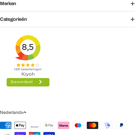
Merken
Categorieën
Taal
Nederlands
Betaalmethoden