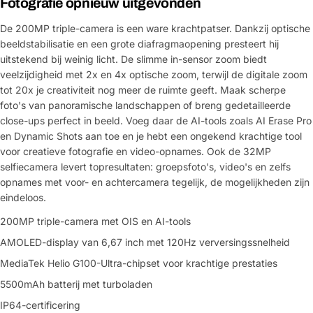
Fotografie opnieuw uitgevonden
De 200MP triple-camera is een ware krachtpatser. Dankzij optische
beeldstabilisatie en een grote diafragmaopening presteert hij
uitstekend bij weinig licht. De slimme in-sensor zoom biedt
veelzijdigheid met 2x en 4x optische zoom, terwijl de digitale zoom
tot 20x je creativiteit nog meer de ruimte geeft. Maak scherpe
foto's van panoramische landschappen of breng gedetailleerde
close-ups perfect in beeld. Voeg daar de AI-tools zoals AI Erase Pro
en Dynamic Shots aan toe en je hebt een ongekend krachtige tool
voor creatieve fotografie en video-opnames. Ook de 32MP
selfiecamera levert topresultaten: groepsfoto's, video's en zelfs
opnames met voor- en achtercamera tegelijk, de mogelijkheden zijn
eindeloos.
200MP triple-camera met OIS en AI-tools
AMOLED-display van 6,67 inch met 120Hz verversingssnelheid
MediaTek Helio G100-Ultra-chipset voor krachtige prestaties
5500mAh batterij met turboladen
IP64-certificering