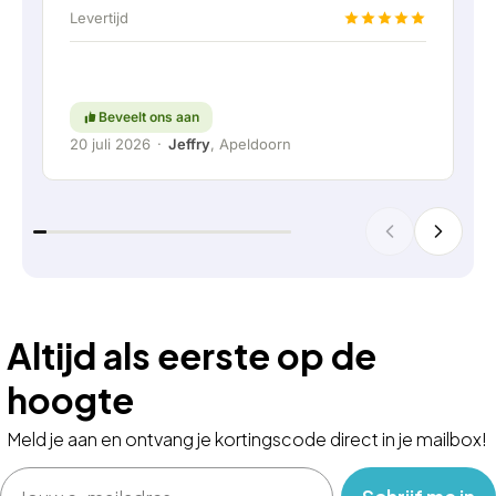
te kunnen sluiten. Helemaal top natuurlijk.
Levertijd
Kortom; een erg fijn bedrijf waar service en
meedenken met de klant nog hoog in het
vaandel staat. Ga zo door!
Beveelt ons aan
20 juli 2026
·
Jeffry
, Apeldoorn
Altijd als eerste op de
hoogte
Meld je aan en ontvang je kortingscode direct in je mailbox!
Email