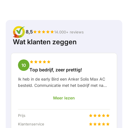
8,5
14.000+ reviews
Wat klanten zeggen
10
Top bedrijf, zeer prettig!
Ik heb in de early Bird een Anker Solis Max AC
besteld. Communicatie met het bedrijf met name
in Rico verliep erg prettig als klant. Door Rico
Meer lezen
werd ik goed op de hoogte gehouden van
levering en werd er prettig meegedacht. Na
afspraak van levering werd er zelfs een gratis
Prijs
een vaste aansluiting aangeboden om de thuis
accu doormiddel van een vaste verbinding aan
Klantenservice