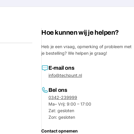
Hoe kunnen wij je helpen?
Heb je een vraag, opmerking of probleem met
je bestelling? We helpen je graag!
E-mail ons
info@techpunt.nl
Stel e
Bel ons
Jouw
0342-239999
naam
Ma– Vrij: 9:00 – 17:00
Jouw
Zat: gesloten
Deel dit product
email
Zon: gesloten
Jouw
Delen
Contact opnemen
telefoon