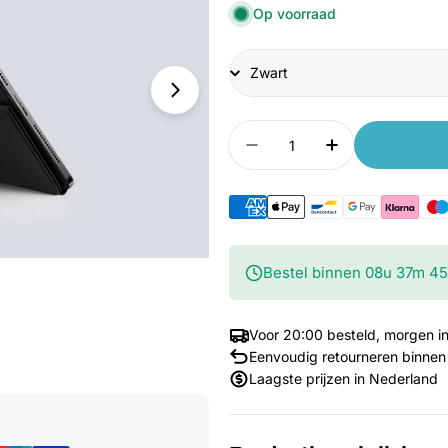
Op voorraad
Title
Aantal
Aantal verlagen voor 
Aantal verho
Bestel binnen
08
u
37
m
4
Voor 20:00 besteld, morgen in
Eenvoudig retourneren binnen
Laagste prijzen in Nederland
Media 1 openen in venster