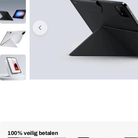
Media 0 openen in venster
Betaalmethoden
100% veilig betalen