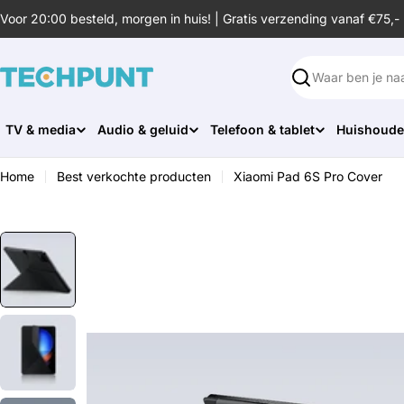
Ga
Voor 20:00 besteld, morgen in huis! | Gratis verzending vanaf €75,-
naar
de
inhoud
Zoeken
TV & media
Audio & geluid
Telefoon & tablet
Huishoude
Home
Best verkochte producten
Xiaomi Pad 6S Pro Cover