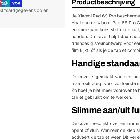
Productbeschrijving
reditcardgegevens op en
Je
Xiaomi Pad 6S Pro
beschermen 
Haal dan de Xiaomi Pad 6S Pro C
en duurzaam kunststof materiaal, s
handen. De cover helpt daarnaast
driehoekig steunontwerp voor een 
film kijkt, óf als je de tablet co
Handige standaa
De cover is gemaakt van een innov
maar ook zorgt voor voldoende st
Zo hoef je niet meer voorover te b
tablet gebruikt om te werken.
Slimme aan/uit fu
De cover beschikt over een slimm
opent of sluit. Wanneer de klep sl
activeert de tablet weer. Dit verl