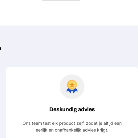
Jouw
bericht
Velden gemarkeerd met * zijn verpl
?
Verstu
Deskundig advies
Ons team test elk product zelf, zodat je altijd een
eerlijk en onafhankelijk advies krijgt.