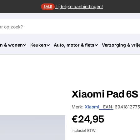
Tijdelijke aanbiedingen!
SALE
n & wonen
Keuken
Auto, motor & fiets
Verzorging & vrije
Xiaomi Pad 6S
Merk:
Xiaomi
EAN:
694181277
Normale
€24,95
prijs
Inclusief BTW.