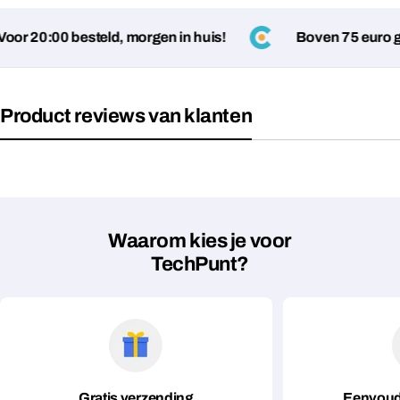
or 20:00 besteld, morgen in huis!
Boven 75 euro ge
Product reviews van klanten
Stel een vraag
Jouw
naam
Waarom kies je voor
Jouw
TechPunt?
Deel dit product
email
Jouw
Kopiëren
Delen
telefoon
Jouw
bericht
Gratis verzending
Eenvoud