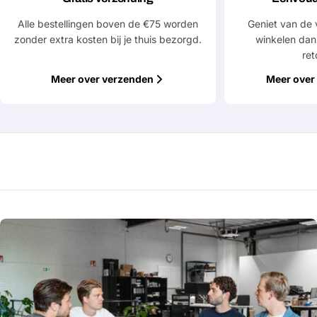
Alle bestellingen boven de €75 worden
Geniet van de 
Velden gemarkeerd met * zijn verplicht
zonder extra kosten bij je thuis bezorgd.
winkelen dan
ret
Verstuur vraag
Meer over verzenden
Meer over 