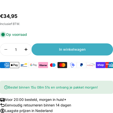
Normale
€34,95
prijs
Inclusief BTW.
Op voorraad
Aantal
In winkelwagen
Aantal verlagen voor Xiaomi Mi USB-C naar VGA e
Aantal verhogen voor Xiaomi Mi USB-C 
Bestel binnen
15
u
08
m
51
s
en ontvang je pakket morgen!
Voor 20:00 besteld, morgen in huis!*
Eenvoudig retourneren binnen 14 dagen
Laagste prijzen in Nederland