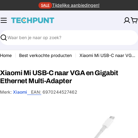
Ga
Tijdelijke aanbiedingen!
SALE
naar
de
W
inhoud
Zoeken
Home
Best verkochte producten
Xiaomi Mi USB-C naar VGA en Gigabit Ethernet Multi-Adapter
Xiaomi Mi USB-C naar VGA en Gigabit
Ethernet Multi-Adapter
Merk:
Xiaomi
EAN:
6970244527462