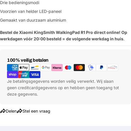
Drie bedieningsmodi
Jouw
naam
Voorzien van helder LED-paneel
Jouw
Gemaakt van duurzaam aluminium
Deel dit product
email
Bestel de Xiaomi KingSmith WalkingPad R1 Pro direct online! Op
Jouw
Kopiëren
Delen
werkdagen vóór 20:00 besteld = de volgende werkdag in huis
.
telefoon
Jouw
bericht
Betaalmethoden
100% veilig betalen
Velden gemarkeerd met * zijn verplicht
Je betalingsgegevens worden veilig verwerkt. Wij slaan
geen creditcardgegevens op en hebben geen toegang tot
Verstuur vraag
deze gegevens.
Delen
Stel een vraag