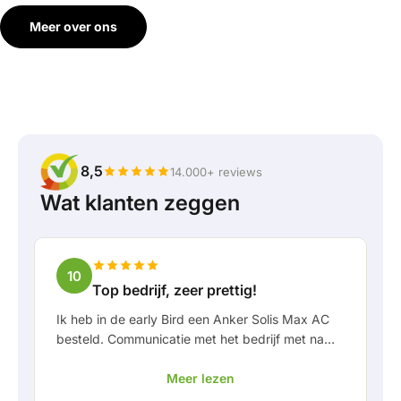
Meer over ons
8,5
14.000+ reviews
Wat klanten zeggen
10
Top bedrijf, zeer prettig!
Ik heb in de early Bird een Anker Solis Max AC
besteld. Communicatie met het bedrijf met name
in Rico verliep erg prettig als klant. Door Rico
Meer lezen
werd ik goed op de hoogte gehouden van
levering en werd er prettig meegedacht. Na