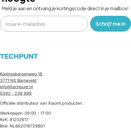
Meld je aan en ontvang je kortingscode direct in je mailbox!
Email
‎ ‎ ‎ Schrijf me in‎ ‎ ‎ ‎
Koningsbergenweg 16,
3771 NS Barneveld
info@techpunt.nl
0342 - 239 999
Officiële distributeur van Xiaomi producten.
Werkdagen: 09:00 - 17:00
KvK: 81252617
Btw: NL862018729B01