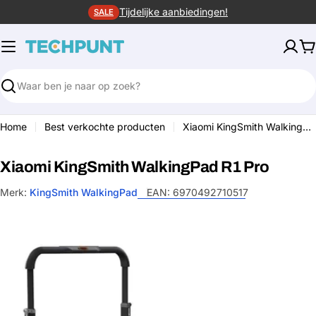
Ga
Tijdelijke aanbiedingen!
SALE
naar
de
W
inhoud
Zoeken
Home
Best verkochte producten
Xiaomi KingSmith WalkingPad R1 Pro
Xiaomi KingSmith WalkingPad R1 Pro
Merk:
KingSmith WalkingPad
EAN:
6970492710517