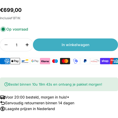
Normale
€699,00
prijs
Inclusief BTW.
Op voorraad
Aantal
In winkelwagen
Aantal verlagen voor Xiaomi KingSmith WalkingP
Aantal verhogen voor Xiaomi KingSmith
Bestel binnen
10
u
19
m
42
s
en ontvang je pakket morgen!
Voor 20:00 besteld, morgen in huis!*
Eenvoudig retourneren binnen 14 dagen
Laagste prijzen in Nederland