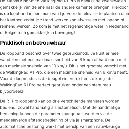
De Xiaomi KingSmith WalkingPad R1 Pro is dankzij de zwenkwielen
gemakkelijk van de ene naar de andere kamer te brengen. Hierdoor
is de loopband in een mum van tijd voor de televisie te plaatsen of in
het kantoor, zodat je zittend werken kan afwisselen met lopend of
rennend werken. Zo kom je met het regenachtige weer in Nederland
of België toch gemakkelijk in beweging!
Praktisch en betrouwbaar
De loopband beschikt over twee gebruiksmodi. Je kunt er mee
wandelen met een maximale snelheid van 6 km/u of hardlopen met
een maximale snelheid van 10 km/u. Dit is het grootste verschil met
de
WalkingPad A1 Pro
, die een maximale snelheid van 6 km/u heeft.
Voor de loopmodus is de beugel niet vereist en zo kan je de
WalkingPad R1 Pro perfect gebruiken onder een stabureau
bijvoorbeeld!
De R1 Pro loopband kan op drie verschillende manieren worden
bediend, zowel handmatig als automatisch. Met de handmatige
bediening kunnen de parameters aangepast worden via de
meegeleverde afstandsbediening of via je smartphone. De
automatische besturing werkt met behulp van een nauwkeurige