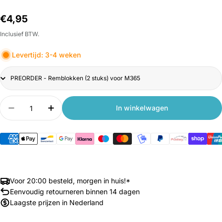
Normale
€4,95
prijs
Inclusief BTW.
Levertijd: 3-4 weken
Title
Aantal
In winkelwagen
Aantal verlagen voor Remschijfblokken voor Xi
Aantal verhogen voor Remschijfblokke
Voor 20:00 besteld, morgen in huis!*
Eenvoudig retourneren binnen 14 dagen
Laagste prijzen in Nederland