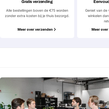
Gratis verzending
Eenvoud
Jouw
naam
Alle bestellingen boven de €75 worden
Geniet van de 
zonder extra kosten bij je thuis bezorgd.
winkelen dan
Jouw
ret
Deel dit product
email
Meer over verzenden
Meer over 
Jouw
Kopiëren
Delen
telefoon
Jouw
bericht
Velden gemarkeerd met * zijn verplicht
Verstuur vraag