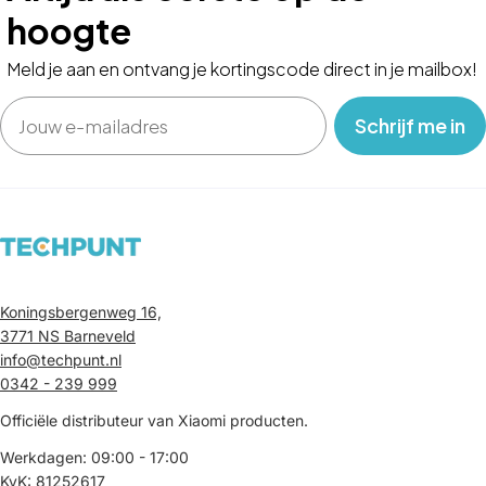
hoogte
Meld je aan en ontvang je kortingscode direct in je mailbox!
Email
‎ ‎ ‎ Schrijf me in‎ ‎ ‎ ‎
Koningsbergenweg 16,
3771 NS Barneveld
info@techpunt.nl
0342 - 239 999
Officiële distributeur van Xiaomi producten.
Werkdagen: 09:00 - 17:00
KvK: 81252617