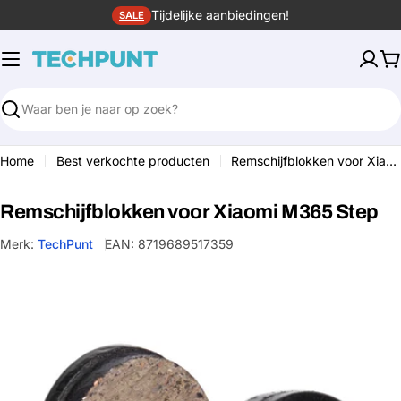
Ga
Tijdelijke aanbiedingen!
SALE
naar
de
W
inhoud
Zoeken
Home
Best verkochte producten
Remschijfblokken voor Xiaomi M365 Step
Remschijfblokken voor Xiaomi M365 Step
Merk:
TechPunt
EAN:
8719689517359