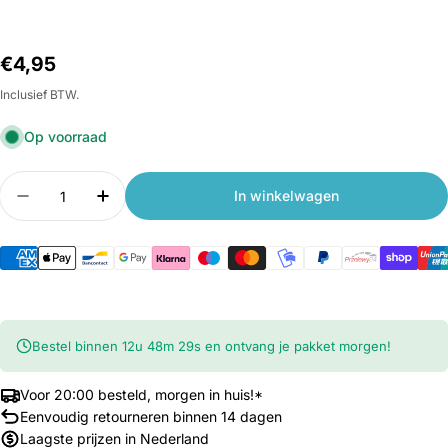
Normale
€4,95
prijs
Inclusief BTW.
Op voorraad
Aantal
In winkelwagen
Aantal verlagen voor Kabelbinders voor Xiaomi M
Aantal verhogen voor Kabelbinders voor
Bestel binnen
12
u
48
m
29
s
en ontvang je pakket morgen!
Voor 20:00 besteld, morgen in huis!*
Eenvoudig retourneren binnen 14 dagen
Laagste prijzen in Nederland