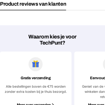
Product reviews van klanten
Waarom kies je voor
TechPunt?
Gratis verzending
Eenvoud
Stel een vraag
Alle bestellingen boven de €75 worden
Geniet van de 
zonder extra kosten bij je thuis bezorgd.
winkelen dan
Jouw
ret
naam
Meer over verzenden
Meer over 