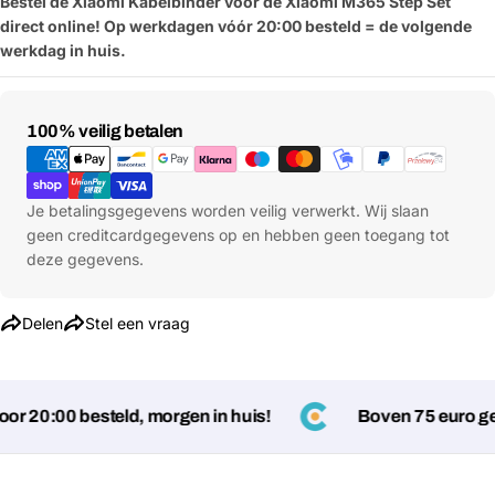
Bestel de Xiaomi Kabelbinder voor de Xiaomi M365 Step Set
direct online! Op werkdagen vóór 20:00 besteld = de volgende
werkdag in huis.
Betaalmethoden
100% veilig betalen
Je betalingsgegevens worden veilig verwerkt. Wij slaan
geen creditcardgegevens op en hebben geen toegang tot
deze gegevens.
Delen
Stel een vraag
r 20:00 besteld, morgen in huis!
Boven 75 euro gee