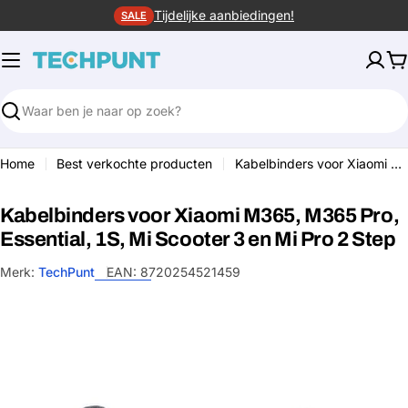
Ga
Tijdelijke aanbiedingen!
SALE
naar
de
W
inhoud
Zoeken
Home
Best verkochte producten
Kabelbinders voor Xiaomi M365, M365 Pro, Essential, 1S, Mi Scooter 3 en Mi Pro 2 Step
Kabelbinders voor Xiaomi M365, M365 Pro,
Essential, 1S, Mi Scooter 3 en Mi Pro 2 Step
Merk:
TechPunt
EAN:
8720254521459