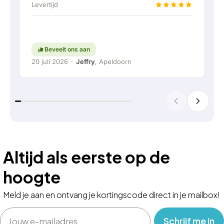
Levertijd
Kortom; een erg fijn bedrijf waar service en
meedenken met de klant nog hoog in het
vaandel staat. Ga zo door!
Beveelt ons aan
20 juli 2026
·
Jeffry
, Apeldoorn
Altijd als eerste op de
hoogte
Meld je aan en ontvang je kortingscode direct in je mailbox!
Email
‎ ‎ ‎ Schrijf me in‎ ‎ ‎ ‎