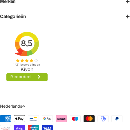
Merken
Categorieën
Taal
Nederlands
Betaalmethoden