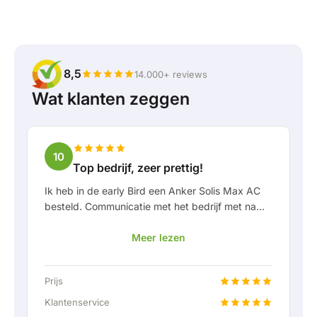
8,5
14.000+ reviews
Wat klanten zeggen
10
Top bedrijf, zeer prettig!
Ik heb in de early Bird een Anker Solis Max AC
besteld. Communicatie met het bedrijf met name
in Rico verliep erg prettig als klant. Door Rico
Meer lezen
werd ik goed op de hoogte gehouden van
levering en werd er prettig meegedacht. Na
afspraak van levering werd er zelfs een gratis
Prijs
een vaste aansluiting aangeboden om de thuis
accu doormiddel van een vaste verbinding aan
Klantenservice
te kunnen sluiten. Helemaal top natuurlijk.