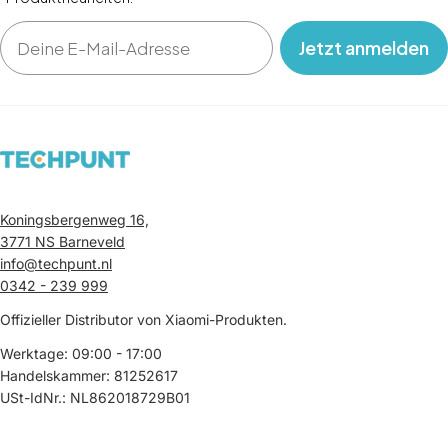
Email
‎ ‎ ‎ Jetzt anmelden‎ ‎ ‎ ‎
Koningsbergenweg 16,
3771 NS Barneveld
info@techpunt.nl
0342 - 239 999
Offizieller Distributor von Xiaomi-Produkten.
Werktage: 09:00 - 17:00
Handelskammer: 81252617
USt-IdNr.: NL862018729B01