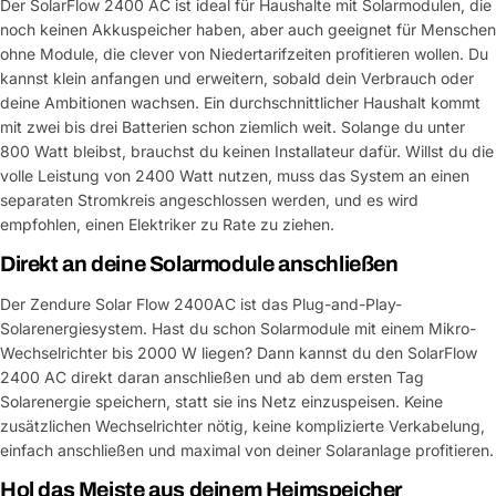
Der SolarFlow 2400 AC ist ideal für Haushalte mit Solarmodulen, die
noch keinen Akkuspeicher haben, aber auch geeignet für Menschen
ohne Module, die clever von Niedertarifzeiten profitieren wollen. Du
kannst klein anfangen und erweitern, sobald dein Verbrauch oder
deine Ambitionen wachsen. Ein durchschnittlicher Haushalt kommt
mit zwei bis drei Batterien schon ziemlich weit. Solange du unter
800 Watt bleibst, brauchst du keinen Installateur dafür. Willst du die
volle Leistung von 2400 Watt nutzen, muss das System an einen
separaten Stromkreis angeschlossen werden, und es wird
empfohlen, einen Elektriker zu Rate zu ziehen.
Direkt an deine Solarmodule anschließen
Der Zendure Solar Flow 2400AC ist das Plug-and-Play-
Solarenergiesystem. Hast du schon Solarmodule mit einem Mikro-
Wechselrichter bis 2000 W liegen? Dann kannst du den SolarFlow
2400 AC direkt daran anschließen und ab dem ersten Tag
Solarenergie speichern, statt sie ins Netz einzuspeisen. Keine
zusätzlichen Wechselrichter nötig, keine komplizierte Verkabelung,
einfach anschließen und maximal von deiner Solaranlage profitieren.
Hol das Meiste aus deinem Heimspeicher