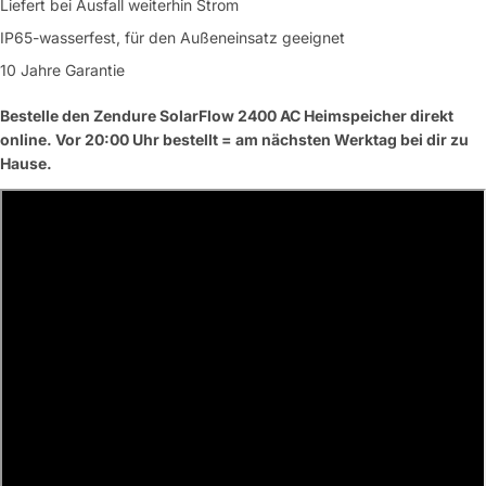
Liefert bei Ausfall weiterhin Strom
Name
IP65-wasserfest, für den Außeneinsatz geeignet
Deine
10 Jahre Garantie
Dieses Produkt teilen
E-
Mail
Dein
Bestelle den Zendure SolarFlow 2400 AC Heimspeicher direkt
Kopieren
Teilen
Telefon
online. Vor 20:00 Uhr bestellt = am nächsten Werktag bei dir zu
Hause.
Deine
Nachricht
Mit * markierte Felder sind Pflichtfelder
Frage absenden