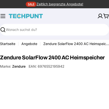
Zum
Zeitlich begrenzte Angebote!
SALE
Inhalt
springen
W
Suchen
Startseite
Angebote
Zendure SolarFlow 2400 AC Heimspeicher
Zendure SolarFlow 2400 AC Heimspeicher
Marke:
Zendure
EAN:
6976552195942