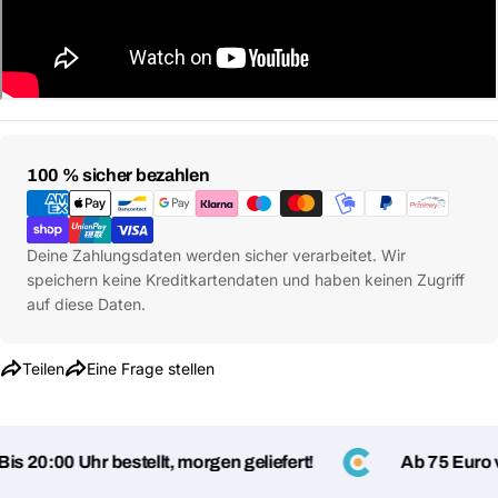
Zahlungsmethoden
100 % sicher bezahlen
Deine Zahlungsdaten werden sicher verarbeitet. Wir
speichern keine Kreditkartendaten und haben keinen Zugriff
auf diese Daten.
Teilen
Eine Frage stellen
 20:00 Uhr bestellt, morgen geliefert!
Ab 75 Euro ver