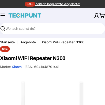
Zum
Zeitlich begrenzte Angebote!
SALE
Inhalt
springen
W
Suchen
Startseite
Angebote
Xiaomi WiFi Repeater N300
Sale
Xiaomi WiFi Repeater N300
Marke:
Xiaomi
EAN:
6941948701441