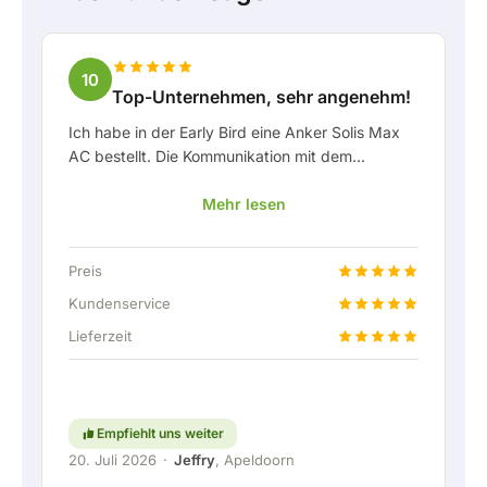
10
Top-Unternehmen, sehr angenehm!
Ich habe in der Early Bird eine Anker Solis Max
AC bestellt. Die Kommunikation mit dem
Unternehmen, insbesondere mit Rico, verlief als
Mehr lesen
Kunde sehr angenehm. Rico hat mich stets gut
über die Lieferung auf dem Laufenden gehalten
und hat sich prima mit eingebracht. Nach der
Preis
Lieferabsprache wurde sogar ein kostenloser
Festanschluss angeboten, um die Heimbatterie
Kundenservice
über eine feste Verbindung anschließen zu
Lieferzeit
können. Natürlich absolut top. Kurzum: ein sehr
angenehmes Unternehmen, bei dem Service und
Mitdenken für den Kunden noch
großgeschrieben werden. Weiter so!
Empfiehlt uns weiter
20. Juli 2026
·
Jeffry
, Apeldoorn