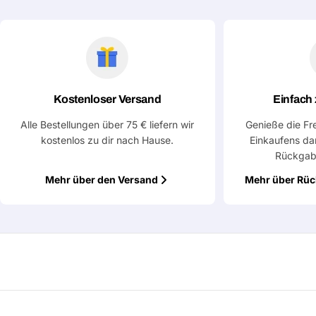
Deine
Nachricht
Mit * markierte Felder sind Pflichtfelder
Kostenloser Versand
Einfach
Alle Bestellungen über 75 € liefern wir
Genieße die Fr
Frage absenden
kostenlos zu dir nach Hause.
Einkaufens da
Rückgab
Mehr über den Versand
Mehr über Rü