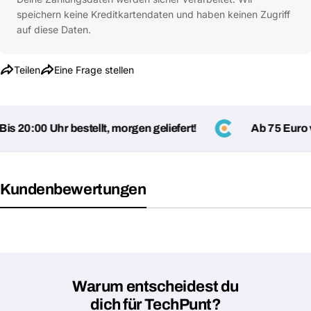
speichern keine Kreditkartendaten und haben keinen Zugriff
auf diese Daten.
Teilen
Eine Frage stellen
s 20:00 Uhr bestellt, morgen geliefert!
Ab 75 Euro ve
Kundenbewertungen
Eine Frage stellen
Dein
Name
Deine
Dieses Produkt teilen
E-
Mail
Warum entscheidest du
Dein
Kopieren
dich für TechPunt?
Teilen
Telefon