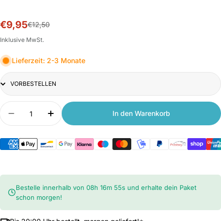
€9,95
Sale-
Normalpreis
€12,50
Preis
Inklusive MwSt.
Lieferzeit: 2-3 Monate
Title
Anzahl
In den Warenkorb
Menge verringern für Xiaomi WiFi Repeater N30
Anzahl erhöhen für Xiaomi WiFi Repeat
Bestelle innerhalb von
08
h
16
m
55
s
und erhalte dein Paket
schon morgen!