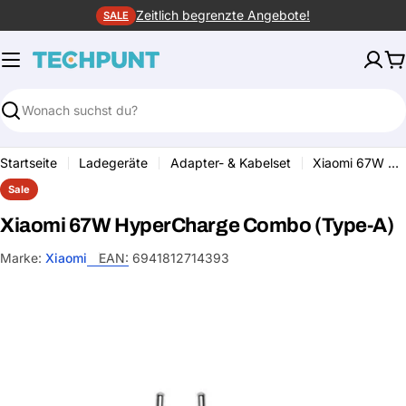
Zum
Zeitlich begrenzte Angebote!
SALE
Inhalt
springen
W
Suchen
Startseite
Ladegeräte
Adapter- & Kabelset
Xiaomi 67W HyperCharge Combo (Type-A)
Sale
Xiaomi 67W HyperCharge Combo (Type-A)
Marke:
Xiaomi
EAN:
6941812714393