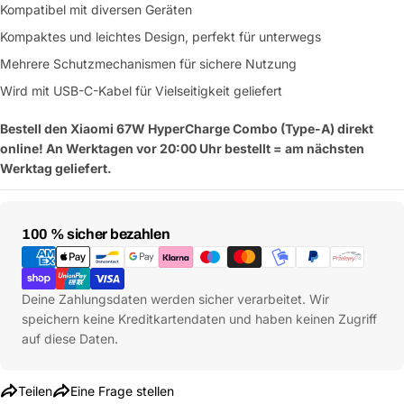
Kompatibel mit diversen Geräten
Kompaktes und leichtes Design, perfekt für unterwegs
Mehrere Schutzmechanismen für sichere Nutzung
Wird mit USB-C-Kabel für Vielseitigkeit geliefert
Bestell den Xiaomi 67W HyperCharge Combo (Type-A) direkt
online! An Werktagen vor 20:00 Uhr bestellt = am nächsten
Werktag geliefert.
Eine Frage stellen
Zahlungsmethoden
100 % sicher bezahlen
Dein
Name
Deine
Deine Zahlungsdaten werden sicher verarbeitet. Wir
Dieses Produkt teilen
E-
speichern keine Kreditkartendaten und haben keinen Zugriff
Mail
Dein
auf diese Daten.
Kopieren
Teilen
Telefon
Deine
Teilen
Eine Frage stellen
Nachricht