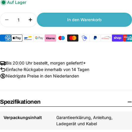
Auf Lager
Anzahl
In den Warenkorb
Menge verringern für Xiaomi 67W HyperCharge
Anzahl erhöhen für Xiaomi 67W Hyper
Bis 20:00 Uhr bestellt, morgen geliefert!*
Einfache Rückgabe innerhalb von 14 Tagen
Niedrigste Preise in den Niederlanden
Spezifikationen
Verpackungsinhalt
Garantieerklärung, Anleitung,
Ladegerät und Kabel